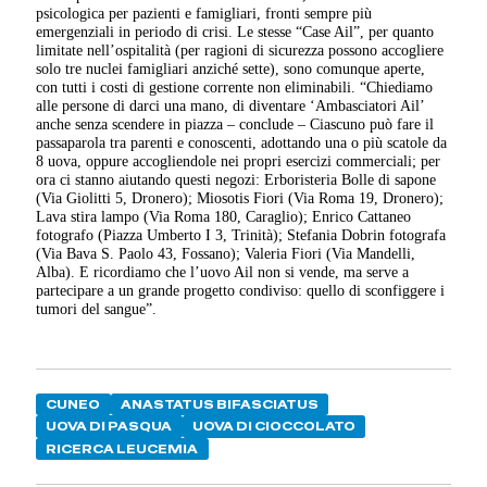
psicologica per pazienti e famigliari, fronti sempre più
emergenziali in periodo di crisi. Le stesse “Case Ail”, per quanto
limitate nell’ospitalità (per ragioni di sicurezza possono accogliere
solo tre nuclei famigliari anziché sette), sono comunque aperte,
con tutti i costi di gestione corrente non eliminabili. “Chiediamo
alle persone di darci una mano, di diventare ‘Ambasciatori Ail’
anche senza scendere in piazza – conclude – Ciascuno può fare il
passaparola tra parenti e conoscenti, adottando una o più scatole da
8 uova, oppure accogliendole nei propri esercizi commerciali; per
ora ci stanno aiutando questi negozi: Erboristeria Bolle di sapone
(Via Giolitti 5, Dronero); Miosotis Fiori (Via Roma 19, Dronero);
Lava stira lampo (Via Roma 180, Caraglio); Enrico Cattaneo
fotografo (Piazza Umberto I 3, Trinità); Stefania Dobrin fotografa
(Via Bava S. Paolo 43, Fossano); Valeria Fiori (Via Mandelli,
Alba). E ricordiamo che l’uovo Ail non si vende, ma serve a
partecipare a un grande progetto condiviso: quello di sconfiggere i
tumori del sangue”.
CUNEO
ANASTATUS BIFASCIATUS
UOVA DI PASQUA
UOVA DI CIOCCOLATO
RICERCA LEUCEMIA