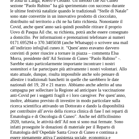
le zona di Langa, Roero e Cebano. Un metodo che Ail Cuneo
sezione “Paolo Rubino” ha già sperimentato con successo durante
le ultime festività natalizie quando le tradizionali “Stelle di Natale”
sono state convertite in un innovativo prodotto di cioccolato,
distribuito sul territorio a chi ne ha fatto richiesta. Nonostante il
Covid, anche quest’anno sarà quindi possibile ritirare il proprio
Uovo di Pasqua Ail che, su richiesta, potrà anche essere consegnato
a domicilio. Per informazioni e prenotazioni telefonare ai numeri
0171.695294 o 370.3405038 (anche Whatsapp) o scrivere una mail
all’indirizzo info@ail.cuneo.it. “Quest’anno eravamo davvero
convinti di poter riuscire a tornare in piazza – commenta Elsa
Morra, presidente dell’Ail Sezione di Cuneo “Paolo Rubino” -.
Sarebbe stato particolarmente importante incontrare i nostri
sostenitori e far partecipare più attivamente i nostri volontari. Allo
stato attuale, dunque, risulta impossibile anche solo pensare di
allestire i tradizionali banchetti in quelle che sarebbero le date
nazionali del 19, 20 e 21 marzo. Abbiamo anche aderito ad una
campagna per sollecitare la Regione ad anticipare la vaccinazione
anti-Covid per i soggetti fragili e i loro caregiver. Per quest’anno,
inoltre, abbiamo previsto di investire in modo particolare sulla
ricerca scientifica attivando un Dottorato e dando la disponibilità
per contribuire all’avvio della ricerca clinica di fase I nei reparti di
Ematologia e di Oncologia di Cuneo”. Anche nel difficilissimo
2020, tuttavia, le attività dell’Ail non si sono mai fermate. Sono
infatti proseguite le donazioni di materiale per il Reparto di
Ematologia dell’Ospedale Santa Croce di Cuneo e continua a
essere pienamente attiva l’assistenza sociale, economica e