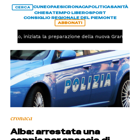
CUNEO
PAESI
CRONACA
POLITICA
SANITÀ
CERCA
CHIESA
TEMPO LIBERO
SPORT
CONSIGLIO REGIONALE DEL PIEMONTE
ABBONATI
allavolo, iniziata la preparazione della nuova Granda Voll
cronaca
Alba: arrestata una
coppia per spaccio di