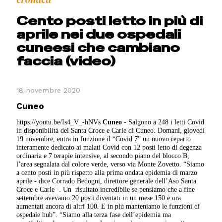
Cento posti letto in più di
aprile nei due ospedali
cuneesi che cambiano
faccia (video)
18 novembre 2020
Cuneo
https://youtu.be/Is4_V_-hNVs
Cuneo
- Salgono a 248 i letti Covid
in disponibilità del Santa Croce e Carle di Cuneo. Domani, giovedì
19 novembre, entra in funzione il “Covid 7” un nuovo reparto
interamente dedicato ai malati Covid con 12 posti letto di degenza
ordinaria e 7 terapie intensive, al secondo piano del blocco B,
l’area segnalata dal colore verde, verso via Monte Zovetto. “Siamo
a cento posti in più rispetto alla prima ondata epidemia di marzo
aprile - dice Corrado Bedogni, direttore generale dell’Aso Santa
Croce e Carle -. Un
risultato incredibile se pensiamo che a fine
settembre avevamo 20 posti diventati in un mese 150 e ora
aumentati ancora di altri 100. E in più manteniamo le funzioni di
ospedale hub”. “Siamo alla terza fase dell’epidemia ma