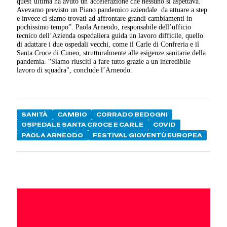
quest’ultima ha avuto un’accelerazione che nessuno si aspettava.
Avevamo previsto un Piano pandemico aziendale
da attuare a step
e invece ci siamo trovati ad affrontare grandi cambiamenti in
pochissimo tempo”. Paola Arneodo, responsabile dell’ufficio
tecnico dell’Azienda ospedaliera guida un lavoro difficile, quello
di adattare i due ospedali vecchi, come il Carle di Confreria e il
Santa Croce di Cuneo, strutturalmente alle esigenze sanitarie della
pandemia.
“Siamo riusciti a fare tutto grazie a un incredibile
lavoro di squadra", conclude l’Arneodo.
SANITÀ
CAMBIO
CORRADO BEDOGNI
OSPEDALE SANTA CROCE E CARLE
COVID
PAOLA ARNEODO
FESTIVAL GIOVENTÙ EUROPEA