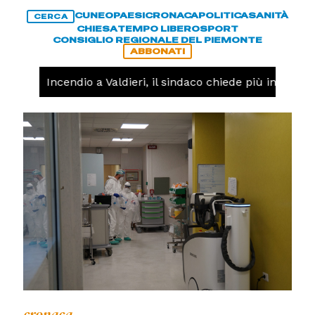
CUNEO
PAESI
CRONACA
POLITICA
SANITÀ
CERCA
CHIESA
TEMPO LIBERO
SPORT
CONSIGLIO REGIONALE DEL PIEMONTE
ABBONATI
ACA -
Incendio a Valdieri, il sindaco chiede più interventi
cronaca