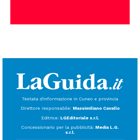
Testata d'informazione in Cuneo e provincia
Direttore responsabile:
Massimiliano Cavallo
Editrice:
LGEditoriale s.r.l.
Concessionario per la pubblicità:
Media L.G.
s.r.l.