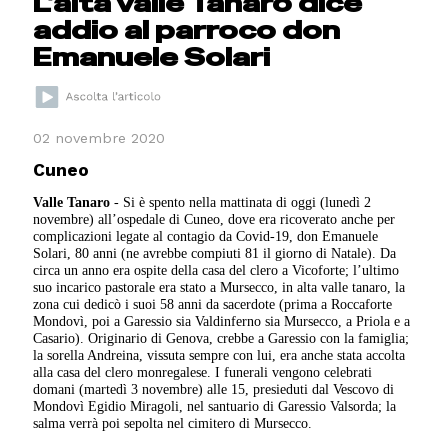
L’alta valle Tanaro dice
addio al parroco don
Emanuele Solari
02 novembre 2020
Cuneo
Valle Tanaro
- Si è spento nella mattinata di oggi (lunedì 2
novembre) all’ospedale di Cuneo, dove era ricoverato anche per
complicazioni legate al contagio da Covid-19, don Emanuele
Solari, 80 anni (ne avrebbe compiuti 81 il giorno di Natale). Da
circa un anno era ospite della casa del clero a Vicoforte; l’ultimo
suo incarico pastorale era stato a Mursecco, in alta valle tanaro, la
zona cui dedicò i suoi 58 anni da sacerdote (prima a Roccaforte
Mondovì, poi a Garessio sia Valdinferno sia Mursecco, a Priola e a
Casario). Originario di Genova, crebbe a Garessio con la famiglia;
la sorella Andreina, vissuta sempre con lui, era anche stata accolta
alla casa del clero monregalese. I funerali vengono celebrati
domani (martedì 3 novembre) alle 15, presieduti dal Vescovo di
Mondovì Egidio Miragoli, nel santuario di Garessio Valsorda; la
salma verrà poi sepolta nel cimitero di Mursecco.