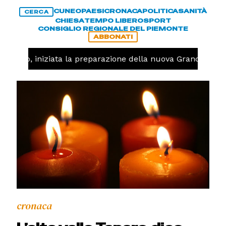
CUNEO
PAESI
CRONACA
POLITICA
SANITÀ
CERCA
CHIESA
TEMPO LIBERO
SPORT
CONSIGLIO REGIONALE DEL PIEMONTE
ABBONATI
llavolo, iniziata la preparazione della nuova Granda Volle
cronaca