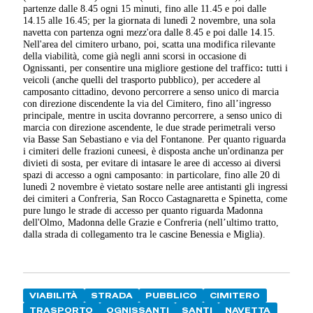
partenze dalle 8.45 ogni 15 minuti, fino alle 11.45 e poi dalle
14.15 alle 16.45; per la giornata di lunedì 2 novembre, una sola
navetta con partenza ogni mezz'ora dalle 8.45 e poi dalle 14.15.
Nell'area del cimitero urbano, poi, scatta una modifica rilevante
della viabilità, come già negli anni scorsi in occasione di
Ognissanti, per consentire una migliore gestione del traffico
:
tutti i
veicoli (anche quelli del trasporto pubblico), per accedere al
camposanto cittadino, devono percorrere a senso unico di marcia
con direzione discendente la via del Cimitero, fino all’ingresso
principale, mentre in uscita dovranno percorrere, a senso unico di
marcia con direzione ascendente, le due strade perimetrali verso
via Basse San Sebastiano e via del Fontanone. Per quanto riguarda
i cimiteri delle frazioni cuneesi, è disposta anche un'ordinanza per
divieti di sosta, per evitare di intasare le aree di accesso ai diversi
spazi di accesso a ogni camposanto: in particolare, fino alle 20 di
lunedì 2 novembre è vietato sostare nelle aree antistanti gli ingressi
dei cimiteri a Confreria, San Rocco Castagnaretta e Spinetta, come
pure lungo le strade di accesso per quanto riguarda Madonna
dell'Olmo, Madonna delle Grazie e Confreria (nell’ultimo tratto,
dalla strada di collegamento tra le cascine Benessia e Miglia).
VIABILITÀ
STRADA
PUBBLICO
CIMITERO
TRASPORTO
OGNISSANTI
SANTI
NAVETTA