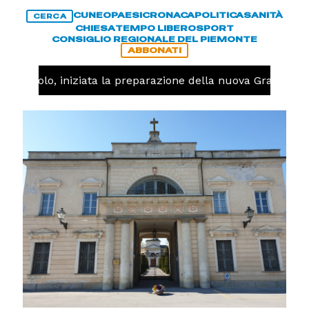
CUNEO
PAESI
CRONACA
POLITICA
SANITÀ
CERCA
CHIESA
TEMPO LIBERO
SPORT
CONSIGLIO REGIONALE DEL PIEMONTE
ABBONATI
Pallavolo, iniziata la preparazione della nuova Granda Vol