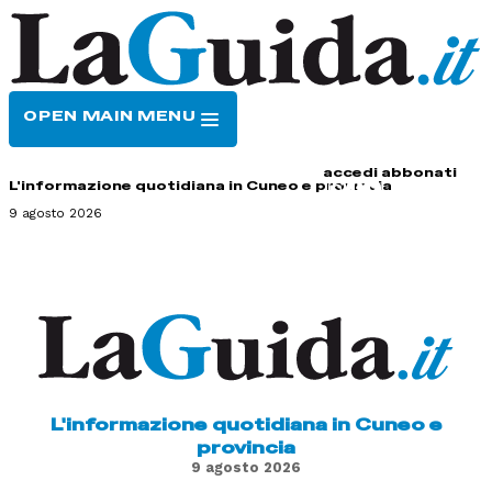
OPEN MAIN MENU
HOME
CONTATTI
accedi
abbonati
L'informazione quotidiana in Cuneo e provincia
9 agosto 2026
L'informazione quotidiana in Cuneo e
provincia
9 agosto 2026