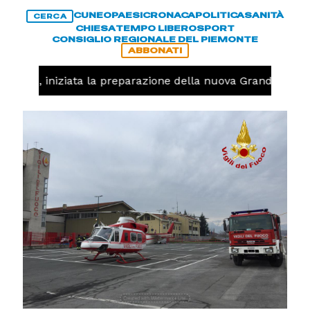
CUNEO
PAESI
CRONACA
POLITICA
SANITÀ
CERCA
CHIESA
TEMPO LIBERO
SPORT
CONSIGLIO REGIONALE DEL PIEMONTE
ABBONATI
lavolo, iniziata la preparazione della nuova Granda Volle