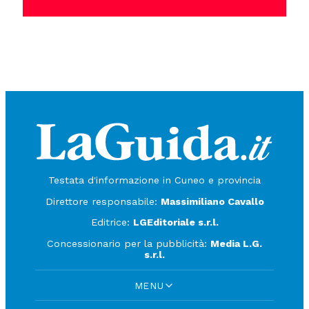
Testata d'informazione in Cuneo e provincia
Direttore responsabile:
Massimiliano Cavallo
Editrice:
LGEditoriale s.r.l.
Concessionario per la pubblicità:
Media L.G.
s.r.l.
MENU