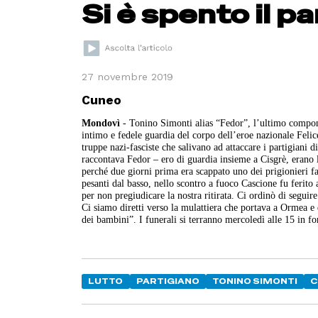
Si è spento il p
27 novembre 2019
Cuneo
Mondovì
- Tonino Simonti alias “Fedor”, l’ultimo compone
intimo e fedele guardia del corpo dell’eroe nazionale Felic
truppe nazi-fasciste che salivano ad attaccare i partigiani
raccontava Fedor – ero di guardia insieme a Cisgrè, erano l
perché due giorni prima era scappato uno dei prigionieri fas
pesanti dal basso, nello scontro a fuoco Cascione fu ferito 
per non pregiudicare la nostra ritirata. Ci ordinò di segui
Ci siamo diretti verso la mulattiera che portava a Ormea 
dei bambini”. I funerali si terranno mercoledì alle 15 in f
LUTTO
PARTIGIANO
TONINO SIMONTI
C