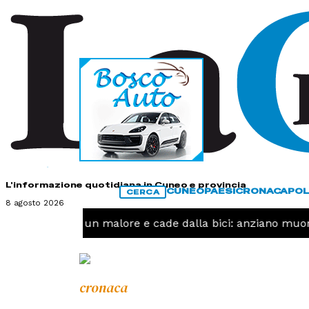
HOME
CONTATTI
L'informazione quotidiana in Cuneo e provincia
CUNEO
PAESI
CRONACA
POL
CERCA
8 agosto 2026
RONACA -
Ha un malore e cade dalla bici: anziano muore
cronaca