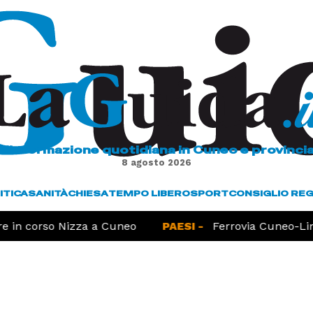
L'informazione quotidiana in Cuneo e provinci
8 agosto 2026
ITICA
SANITÀ
CHIESA
TEMPO LIBERO
SPORT
CONSIGLIO RE
 in corso Nizza a Cuneo
PAESI -
Ferrovia Cuneo-Lim