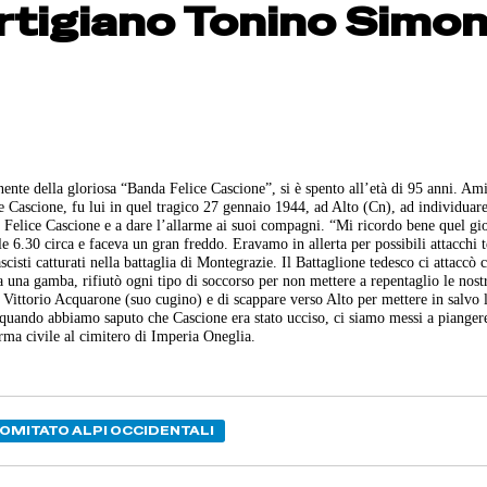
artigiano Tonino Simon
nte della gloriosa “Banda Felice Cascione”, si è spento all’età di 95 anni. Am
e Cascione, fu lui in quel tragico 27 gennaio 1944, ad Alto (Cn), ad individuare
 di Felice Cascione e a dare l’allarme ai suoi compagni. “Mi ricordo bene quel gi
e 6.30 circa e faceva un gran freddo. Eravamo in allerta per possibili attacchi 
cisti catturati nella battaglia di Montegrazie. Il Battaglione tedesco ci attaccò
a una gamba, rifiutò ogni tipo di soccorso per non mettere a repentaglio le nostr
re Vittorio Acquarone (suo cugino) e di scappare verso Alto per mettere in salvo 
e quando abbiamo saputo che Cascione era stato ucciso, ci siamo messi a piange
orma civile al cimitero di Imperia Oneglia.
OMITATO ALPI OCCIDENTALI