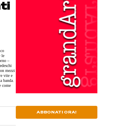
ti
ico
 le
orno –
tedeschi
 con mezzi
e vite e
la banda.
re come
ABBONATI ORA!