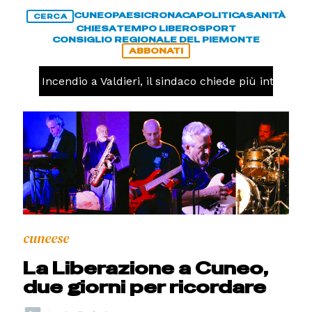
CUNEO
PAESI
CRONACA
POLITICA
SANITÀ
CERCA
CHIESA
TEMPO LIBERO
SPORT
CONSIGLIO REGIONALE DEL PIEMONTE
ABBONATI
ACA -
Incendio a Valdieri, il sindaco chiede più interventi 
cuneese
La Liberazione a Cuneo,
due giorni per ricordare