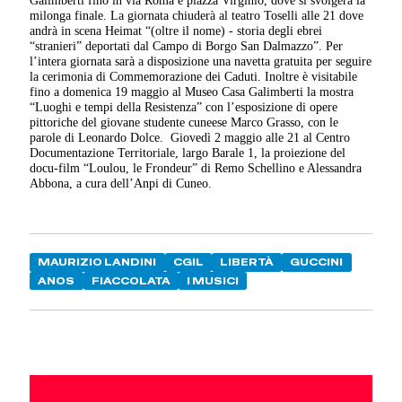
Galimberti fino in via Roma e piazza Virginio, dove si svolgerà la
milonga finale. La giornata chiuderà al teatro Toselli alle 21 dove
andrà in scena Heimat “(oltre il nome) - storia degli ebrei
“stranieri” deportati dal Campo di Borgo San Dalmazzo”. Per
l’intera giornata sarà a disposizione una navetta gratuita per seguire
la cerimonia di Commemorazione dei Caduti. Inoltre è visitabile
fino a domenica 19 maggio al Museo Casa Galimberti la mostra
“Luoghi e tempi della Resistenza” con l’esposizione di opere
pittoriche del giovane studente cuneese Marco Grasso, con le
parole di Leonardo Dolce.
Giovedì 2 maggio alle 21 al Centro
Documentazione Territoriale, largo Barale 1, la proiezione del
docu-film “Loulou, le Frondeur” di Remo Schellino e Alessandra
Abbona, a cura dell’Anpi di Cuneo.
MAURIZIO LANDINI
CGIL
LIBERTÀ
GUCCINI
ANOS
FIACCOLATA
I MUSICI