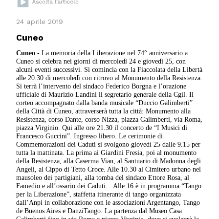
24 aprile 2019
Cuneo
Cuneo
- La memoria della Liberazione nel 74° anniversario a
Cuneo si celebra nei giorni di mercoledì 24 e giovedì 25, con
alcuni eventi successivi. Si comincia con la Fiaccolata della Libertà
alle 20.30 di mercoledì con ritrovo al Monumento della Resistenza.
Si terrà l’intervento del sindaco Federico Borgna e l’orazione
ufficiale di Maurizio Landini il segretario generale della Cgil. Il
corteo accompagnato dalla banda musicale “Duccio Galimberti”
della Città di Cuneo, attraverserà tutta la città: Monumento alla
Resistenza, corso Dante, corso Nizza, piazza Galimberti, via Roma,
piazza Virginio. Qui alle ore 21.30 il concerto de “I Musici di
Francesco Guccini”. Ingresso libero. Le cerimonie di
Commemorazioni dei Caduti si svolgono giovedì 25 dalle 9.15 per
tutta la mattinata. La prima ai Giardini Fresia, poi al monumento
della Resistenza, alla Caserma Vian, al Santuario di Madonna degli
Angeli, al Cippo di Tetto Croce. Alle 10.30 al Cimitero urbano nel
mausoleo dei partigiani, alla tomba del sindaco Ettore Rosa, al
Famedio e all’ossario dei Caduti.
Alle 16 è in programma “Tango
per la Liberazione”, staffetta itinerante di tango organizzata
dall’Anpi in collaborazione con le associazioni Argentango, Tango
de Buenos Aires e DanziTango. La partenza dal Museo Casa