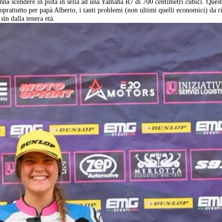
anna scendere in pista in sella ad una Yamaha R7 di 700 centimetri cubici. Ques
soprattutto per papà Alberto, i tanti problemi (non ultimi quelli economici) da r
sin dalla tenera età.