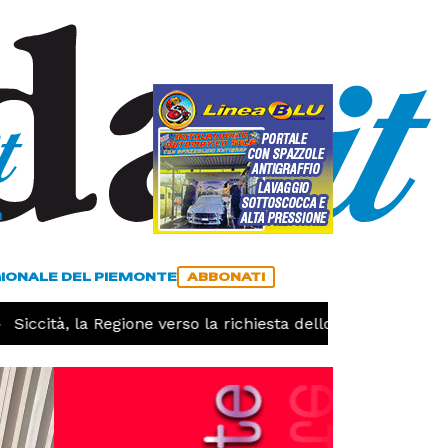
a
ACCEDI
ABBONATI
GIONALE DEL PIEMONTE
ABBONATI
ità, la Regione verso la richiesta dello stato di calamità na