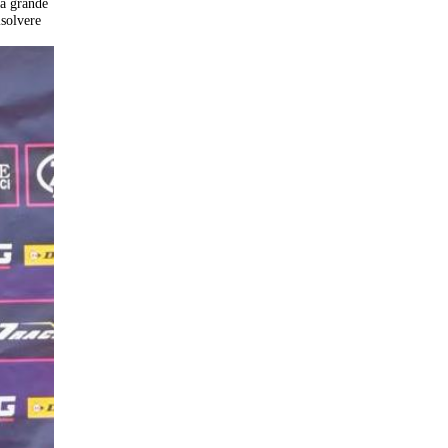
ta grande
isolvere