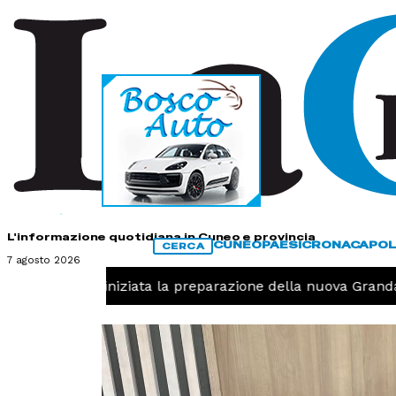
HOME
CONTATTI
L'informazione quotidiana in Cuneo e provincia
CUNEO
PAESI
CRONACA
POL
CERCA
7 agosto 2026
allavolo, iniziata la preparazione della nuova Granda Vol