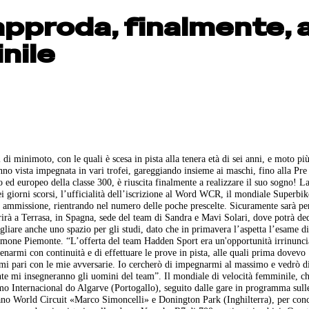
approda, finalmente, a
nile
di minimoto, con le quali è scesa in pista alla tenera età di sei anni, e moto più
anno vista impegnata in vari trofei, gareggiando insieme ai maschi, fino alla Pr
 ed europeo della classe 300, è riuscita finalmente a realizzare il suo sogno! L
 giorni scorsi, l’ufficialità dell’iscrizione al Word WCR, il mondiale Superbik
i ammissione, rientrando nel numero delle poche prescelte. Sicuramente sarà pe
rirà a Terrasa, in Spagna, sede del team di Sandra e Mavi Solari, dove potrà ded
agliare anche uno spazio per gli studi, dato che in primavera l’aspetta l’esame d
Limone Piemonte. “L’offerta del team Hadden Sport era un'opportunità irrinunci
llenarmi con continuità e di effettuare le prove in pista, alle quali prima dovevo
mi pari con le mie avversarie. Io cercherò di impegnarmi al massimo e vedrò d
nte mi insegneranno gli uomini del team”. Il mondiale di velocità femminile, c
mo Internacional do Algarve (Portogallo), seguito dalle gare in programma sulle
ano World Circuit «Marco Simoncelli» e Donington Park (Inghilterra), per conc