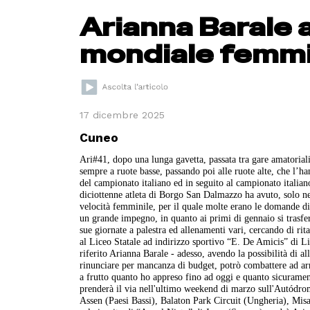
Arianna Barale 
mondiale femmi
17 dicembre 2025
Cuneo
Ari#41, dopo una lunga gavetta, passata tra gare amatoriali 
sempre a ruote basse, passando poi alle ruote alte, che l’h
del campionato italiano ed in seguito al campionato italiano
diciottenne atleta di Borgo San Dalmazzo ha avuto, solo nei
velocità femminile, per il quale molte erano le domande d
un grande impegno, in quanto ai primi di gennaio si trasfe
sue giornate a palestra ed allenamenti vari, cercando di rit
al Liceo Statale ad indirizzo sportivo “E. De Amicis” di 
riferito Arianna Barale - adesso, avendo la possibilità di a
rinunciare per mancanza di budget, potrò combattere ad ar
a frutto quanto ho appreso fino ad oggi e quanto sicurame
prenderà il via nell'ultimo weekend di marzo sull'Autódro
Assen (Paesi Bassi), Balaton Park Circuit (Ungheria), Mis