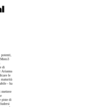
l
 potenti,
e Moto3
a
e di
r Arianna
icare le
i maturità
abile - ha
i mettere
he
 piste di
ludersi