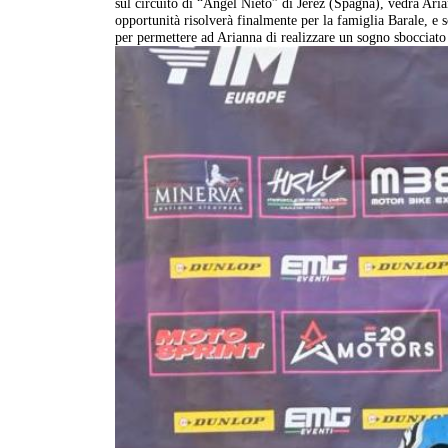
sul circuito di “Angel Nieto” di Jerez (Spagna), vedrà Ari
opportunità risolverà finalmente per la famiglia Barale, e 
per permettere ad Arianna di realizzare un sogno sbocciato 