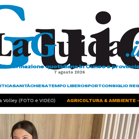
L'informazione quotidiana in Cuneo e provinci
7 agosto 2026
ITICA
SANITÀ
CHIESA
TEMPO LIBERO
SPORT
CONSIGLIO RE
ley (FOTO e VIDEO)
AGRICOLTURA & AMBIENTE -
Sicc