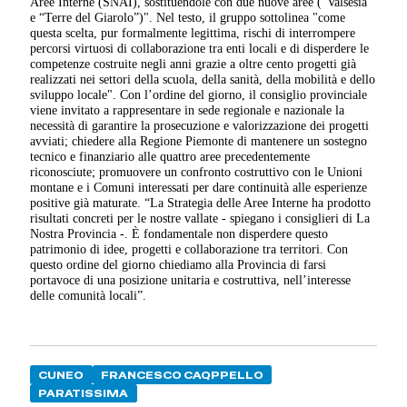
Aree Interne (SNAI), sostituendole con due nuove aree (“Valsesia”
e “Terre del Giarolo”)". Nel testo, il gruppo sottolinea "come
questa scelta, pur formalmente legittima, rischi di interrompere
percorsi virtuosi di collaborazione tra enti locali e di disperdere le
competenze costruite negli anni grazie a oltre cento progetti già
realizzati nei settori della scuola, della sanità, della mobilità e dello
sviluppo locale". Con l’ordine del giorno, il consiglio provinciale
viene invitato a rappresentare in sede regionale e nazionale la
necessità di garantire la prosecuzione e valorizzazione dei progetti
avviati; chiedere alla Regione Piemonte di mantenere un sostegno
tecnico e finanziario alle quattro aree precedentemente
riconosciute; promuovere un confronto costruttivo con le Unioni
montane e i Comuni interessati per dare continuità alle esperienze
positive già maturate. “La Strategia delle Aree Interne ha prodotto
risultati concreti per le nostre vallate - spiegano i consiglieri di La
Nostra Provincia -. È fondamentale non disperdere questo
patrimonio di idee, progetti e collaborazione tra territori. Con
questo ordine del giorno chiediamo alla Provincia di farsi
portavoce di una posizione unitaria e costruttiva, nell’interesse
delle comunità locali”.
CUNEO
FRANCESCO CAQPPELLO
PARATISSIMA