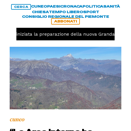
CUNEO
PAESI
CRONACA
POLITICA
SANITÀ
CERCA
CHIESA
TEMPO LIBERO
SPORT
CONSIGLIO REGIONALE DEL PIEMONTE
ABBONATI
avolo, iniziata la preparazione della nuova Granda Volley 
cuneo