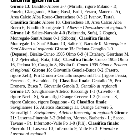
ultima giornata
Girone 13
:
Bandito-Albese 2-7 (Mirashi, rigore Milano - B;
Ponzio, Giangrande, Altare, Bussi, Fadli, Feraru, Manera - A),
Area Calcio Alba Roero-Cheraschese 0-3 (2 Ivanov, Testa).
Classifica finale
: Albese 18, Cheraschese 10, Area Calcio Alba
Roero 6, Bandito Sportgente 1.
Albese e Cheraschese ai regionali
Girone 14
:
Salice-Narzole 4-0 (Beltrando, Sufaj, 2 Cogno),
Monregale-Sant'Albano 0-1 (Ribotta).
Classifica finale
:
Monregale 15, Sant’Albano 13, Salice 7, Narzole 0.
Monregale e
Sant'Albano ai regionali
Girone 15
:
Pedona-Caraglio 1-0
(Depasse), Bisalta-Cuneo 1905 Olmo 0-9 (4 Ettahery, Giordano M.
II, 2 Pjeternikaj, Rota, Hila).
Classifica finale
: Cuneo 1905 Olmo
16, Pedona 10, Caraglio 8, Bisalta 0.
Cuneo 1905 Olmo e Pedona
ai regionali
Girone 16
:
Giovanile Genola-Busca 0-2 (Pasero,
rigore Zefi), Pro Dronero-Centallo sospesa sull'1-2 (rigore Fresia,
Ferrero - C; Averaldo - D).
Classifica finale
: Centallo 15, Pro
Dronero, Busca 7, Giovanile Genola 3.
Centallo ai regionali
Girone 17
:
Saviglianese-Atletico Racconigi 1-1 (Crivello - R;
rigore Neri - S), Scarnafigi-Orange Cervere 1-2 (Panero - S;
rigore Calosso, rigore Boggione - C)
Classifica finale
:
Saviglianese 16, Atletico Racconigi 11, Orange Cervere 5,
Scarnafigi 1.
Saviglianese, Atletico Racconigi ai regionali
Girone
21
:
Luserna-Pinerolo 3-2 (Molino, Morero, Barberis - L; Sacco,
Tavano - P), Infernotto-Valle Po 1-0 (Pili).
Classifica finale
:
Pinerolo 11, Luserna 10, Infernotto 9, Valle Po 3.
Pinerolo e
Luserna ai regionali