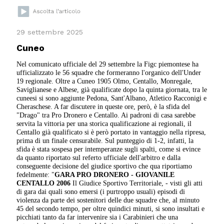
29 settembre 2025
Cuneo
Nel comunicato ufficiale del 29 settembre la Figc piemontese ha
ufficializzato le 56 squadre che formeranno l'organico dell'Under
19 regionale. Oltre a Cuneo 1905 Olmo, Centallo, Monregale,
Saviglianese e Albese, già qualificate dopo la quinta giornata, tra le
cuneesi si sono aggiunte Pedona, Sant'Albano, Atletico Racconigi e
Cheraschese. A far discutere in queste ore, però, è la sfida del
"Drago" tra Pro Dronero e Centallo. Ai padroni di casa sarebbe
servita la vittoria per una storica qualificazione ai regionali, il
Centallo già qualificato si è però portato in vantaggio nella ripresa,
prima di un finale censurabile. Sul punteggio di 1-2, infatti, la
sfida è stata sospesa per intemperanze sugli spalti, come si evince
da quanto riportato sul referto ufficiale dell'arbitro e dalla
conseguente decisione del giudice sportivo che qua riportiamo
fedelmente: "
GARA PRO DRONERO - GIOVANILE
CENTALLO 2006
Il Giudice Sportivo Territoriale, - visti gli atti
di gara dai quali sono emersi (i purtroppo usuali) episodi di
violenza da parte dei sostenitori delle due squadre che, al minuto
45 del secondo tempo, per oltre quindici minuti, si sono insultati e
picchiati tanto da far intervenire sia i Carabinieri che una