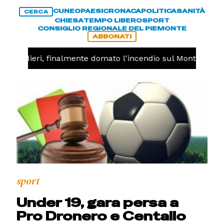
CUNEO
PAESI
CRONACA
POLITICA
SANITÀ
CERCA
CHIESA
TEMPO LIBERO
SPORT
CONSIGLIO REGIONALE DEL PIEMONTE
ABBONATI
-
Valdieri, finalmente domato l'incendio sul Monte Piastr
sport
Under 19, gara persa a
Pro Dronero e Centallo