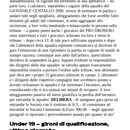
autoambulanza, in ragione del ferimento di una spettatrice. - da
parte loro, i calciatori, soprattutto i ragazzi della squadra del
GIOVANILE CENTALLO 2006, invece di terminare la partita e
andare tutti negli spogliatoi, atteggiamento che forse avrebbe fatto
desistere gli adulti dal continuare, si sono aggrappati alla
recinzione, a loro volta insultando e minacciando le persone sulle
tribune. - a questo punto anche i giocatori del PRO DRONERO
sono intervenuti e tutti i giocatori urlavano tra loro e verso le
tribune. - dopo circa 15' di tale poco edificante siparietto e dopo
che l'allenatore della squadra ospitante comunicava al direttore di
gara l'intenzione di non riprendere la partita in ragione di insulti di
stampo razzista, comunque non uditi dall'arbitro, quest'ultimo
decideva di sospendere la gara. Appare evidente la responsabilità
dei dirigenti delle due squadre: se talvolta appare francamente
impossibile riuscire a portare l'ordine sulle tribune, non altrettanto
può dirsi per i propri 11 giocatori schierati in campo. L'allenatore
e i dirigenti delle rispettive compagini ben avrebbero potuto e
dovuto richiamare le squadre e far terminare l'incontro, anche
considerando che si era oramai nei minuti di recupero: il loro
atteggiamento passivo ed inerte giustifica la perdita dell'incontro
per entrambe le squadre.
DELIBERA
- di assegnare gara persa ad
entrambe le Società con il risultato di 0-3; - di comminare ad
entrambe le Società l'ammenda di Euro 300,00. - negli appositi
paragrafi si riportano i provvedimenti assunti per quanto in atti"
Under 19 – gironi di qualificazione,