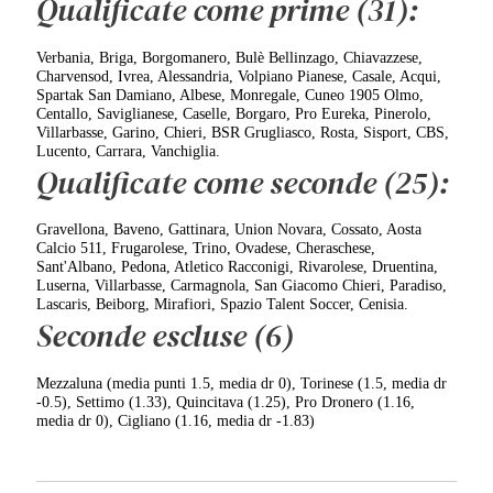
Qualificate come prime (31):
Verbania, Briga, Borgomanero, Bulè Bellinzago, Chiavazzese,
Charvensod, Ivrea, Alessandria, Volpiano Pianese, Casale, Acqui,
Spartak San Damiano, Albese, Monregale, Cuneo 1905 Olmo,
Centallo, Saviglianese, Caselle, Borgaro, Pro Eureka, Pinerolo,
Villarbasse, Garino, Chieri, BSR Grugliasco, Rosta, Sisport, CBS,
Lucento, Carrara, Vanchiglia.
Qualificate come seconde (25):
Gravellona, Baveno, Gattinara, Union Novara, Cossato, Aosta
Calcio 511, Frugarolese, Trino, Ovadese, Cheraschese,
Sant'Albano, Pedona, Atletico Racconigi, Rivarolese, Druentina,
Luserna, Villarbasse, Carmagnola, San Giacomo Chieri, Paradiso,
Lascaris, Beiborg, Mirafiori, Spazio Talent Soccer, Cenisia.
Seconde escluse (6)
Mezzaluna (media punti 1.5, media dr 0), Torinese (1.5, media dr
-0.5), Settimo (1.33), Quincitava (1.25), Pro Dronero (1.16,
media dr 0), Cigliano (1.16, media dr -1.83)