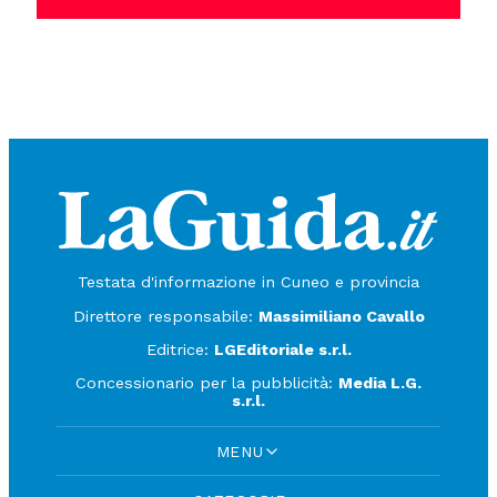
Testata d'informazione in Cuneo e provincia
Direttore responsabile:
Massimiliano Cavallo
Editrice:
LGEditoriale s.r.l.
Concessionario per la pubblicità:
Media L.G.
s.r.l.
MENU