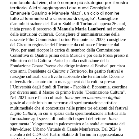
spettacolo dal vivo, che è sempre più strategico per il nostro
territorio. A lei si aggiungono i due nuovi Consiglieri
Emanuela Guarino e Manuela Macrì, un ciclo di nomine
tutto al femminile che ci riempie di orgoglio”.
Consigliere
d'amministrazione del Teatro Stabile di Torino ad appena 26 anni,
inizia presto il percorso di
Manuela Maria Lamberti
nel mondo
delle istituzioni culturali. Consigliere d' amministrazione della
nascente Film Commission Torino Piemonte nel 2000, consigliere
del Circuito regionale del Piemonte da cui nasce Piemonte dal
Vivo, per anni ricopre la carica di membro della Commissione
Consultiva di Qualità prima della Musica e poi della Prosa presso il
Ministero della Cultura. Partecipa alla costituzione della
Fondazione Cesare Pavese che dirige insieme al Festival per circa
otto anni. Presidente di
Cultura e Territorio
, ha gestito festival e
rassegne culturali sia a livello nazionale che territoriale. Docente
universitario a contratto in management della cultura presso
l’Università degli Studi di Torino - Facoltà di Economia, coordina
per diversi anni il Master di primo livello "Destinazione Cultura".
Nel 2021 nasce l'hub culturale
Itaca per un umanesimo digitale
grazie al quale inizia un percorso di sperimentazione artistica
multimediale che si concretizza nelle prime tre edizioni del festival
Digito Cultura,
in cui si spazia dalla sperimentazione artistica alla
formazione agli speech di molteplici esperti del settore.
Itaca
sperimenta l’ologramma in palcoscenico e la realtà aumentata del
Muv-Museo Urbano Virtuale di Casale Monferrato. Dal 2024 è
membro del CDA del Teatro Stabile di Torino in rappresentanza