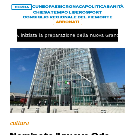
CUNEO
PAESI
CRONACA
POLITICA
SANITÀ
CERCA
CHIESA
TEMPO LIBERO
SPORT
CONSIGLIO REGIONALE DEL PIEMONTE
ABBONATI
llavolo, iniziata la preparazione della nuova Granda Volle
cultura