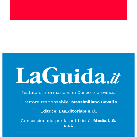
Testata d'informazione in Cuneo e provincia
Direttore responsabile:
Massimiliano Cavallo
Editrice:
LGEditoriale s.r.l.
Concessionario per la pubblicità:
Media L.G.
s.r.l.