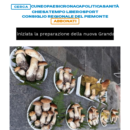
CUNEO
PAESI
CRONACA
POLITICA
SANITÀ
CERCA
CHIESA
TEMPO LIBERO
SPORT
CONSIGLIO REGIONALE DEL PIEMONTE
ABBONATI
lavolo, iniziata la preparazione della nuova Granda Volley