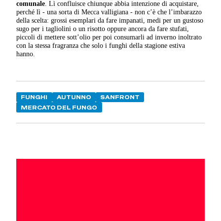
comunale
. Lì confluisce chiunque abbia intenzione di acquistare,
perché lì - una sorta di Mecca valligiana - non c’è che l’imbarazzo
della scelta: grossi esemplari da fare impanati, medi per un gustoso
sugo per i tagliolini o un risotto oppure ancora da fare stufati,
piccoli di mettere sott’olio per poi consumarli ad inverno inoltrato
con la stessa fragranza che solo i funghi della stagione estiva
hanno.
FUNGHI
AUTUNNO
SANFRONT
MERCATO DEL FUNGO