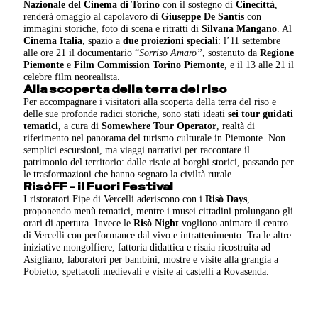
Nazionale del Cinema di Torino
con il sostegno di
Cinecittà
,
renderà omaggio al capolavoro di
Giuseppe De Santis
con
immagini storiche, foto di scena e ritratti di
Silvana Mangano
. Al
Cinema Italia
, spazio a
due proiezioni speciali
: l’11 settembre
alle ore 21 il documentario “
Sorriso Amaro”
, sostenuto da
Regione
Piemonte
e
Film Commission Torino Piemonte
, e il 13 alle 21 il
celebre film neorealista.
Alla scoperta della terra del riso
Per accompagnare i visitatori alla scoperta della terra del riso e
delle sue profonde radici storiche, sono stati ideati
sei
tour guidati
tematici
, a cura di
Somewhere Tour Operator
, realtà di
riferimento nel panorama del turismo culturale in Piemonte. Non
semplici escursioni, ma viaggi narrativi per raccontare il
patrimonio del territorio: dalle risaie ai borghi storici, passando per
le trasformazioni che hanno segnato la civiltà rurale.
RisòFF - il Fuori Festival
I ristoratori Fipe di Vercelli aderiscono con i
Risò Days
,
proponendo menù tematici, mentre i musei cittadini prolungano gli
orari di apertura. Invece le
Risò Night
vogliono animare il centro
di Vercelli con performance dal vivo e intrattenimento. Tra le altre
iniziative mongolfiere, fattoria didattica e risaia ricostruita ad
Asigliano, laboratori per bambini, mostre e visite alla grangia a
Pobietto, spettacoli medievali e visite ai castelli a Rovasenda.