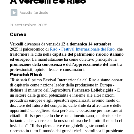
A Vercelli c’è Risò
11 settembre 2025
Cuneo
Vercelli
diventerà da
venerdì 12 a domenica 14 settembre
2025 il palcoscenico di
Risò - Festival Internazionale del Riso
, che
trasformerà la città nella
capitale del patrimonio risicolo italiano
ed europeo
. La manifestazione ha come obiettivo principale l
a
promozione della conoscenza e dell’apprezzamento del riso
tra
professionisti, opinion leader e consumatori.
Perchè Risò
“Risò sarà il primo Festival Internazionale del Riso e siamo onorati
di ospitarlo come nazione leader della produzione in Europa -
dichiara il ministro dell’Agricoltura
Francesco Lollobrigida
- È
un settore dalle grandi potenzialità e insieme alle altre nazioni
produttrici europee e agli operatori specializzati avremo modo di
discutere del futuro del comparto, delle sfide da affrontare e delle
opportunità da cogliere. Sarà però anche occasione per mostrare ai
cittadini il riso per quello che è: un alimento sano, nutriente e che
ha tanto a che vedere con la nostra cultura che in tutto il mondo ci
invidiano”. “Il riso piemontese è un gioiello gastronomico
ricercato in tutto il mondo dai grandi chef - sottolinea il presidente