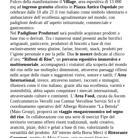
Fulcro della manifestazione il
Village
, area espositiva di 13.000
mq ad
ingresso gratuito
allestita in
Piazza Antico Ospedale
per
celebrare dalle 10 alle 21 il riso italiano come simbolo identitario e
ambasciatore dell’eccellenza agroalimentare nel mondo, con
padiglioni dedicati all’aspetto istituzionale, commerciale e
gastronomico.
Nel
Padiglione Produttori
sarà possibile acquistare prodotti a
base riso o derivati. Tra i numerosi stand presenti anche birrifici
artigianali, pasticcerie, produttori di biscotti a base di riso
esclusivamente senza glutine, farine, biscotti, snack, prodotti per
l’igiene personale e per la pelle. Due
le mostre
dedicate al chicco
d’oro:
“Riflessi di Riso”
, un
percorso espositivo immersivo e
multisensoriale
, accompagnerà i visitatori alla scoperta del mondo
del riso nelle sue molteplici dimensioni, attraverso paesaggi riflessi
nelle acque delle risaie e suggestioni visive, sonore e tattili; l’
Area
International
, invece, attraverso numeri, racconti e immagini,
illustrerà come il riso italiano, grazie alla sua eccellenza, varietà e
sostenibilità, abbia saputo conquistare i mercati internazionali,
attraversando culture e continenti. L’
Area Food,
curata da Ascom
Confcommercio Vercelli con Comtur Vercellese Servizi Srl e il
coordinamento operativo dell’Albergo Ristorante “La Bettola”
(Maio Group), proporrà un
viaggio enogastronomico nel segno
del riso
. In collaborazione con una serie di esercizi Fipe del
territorio verranno offerti risotti tradizionali, sushi creativo,
arancini, pizze, dolci e gelati a base di riso, valorizzando la
versatilità del prodotto. All’interno della Borsa Merci il
Ristorante
Gourmet
, gestito da Maio Group, con un menù firmato