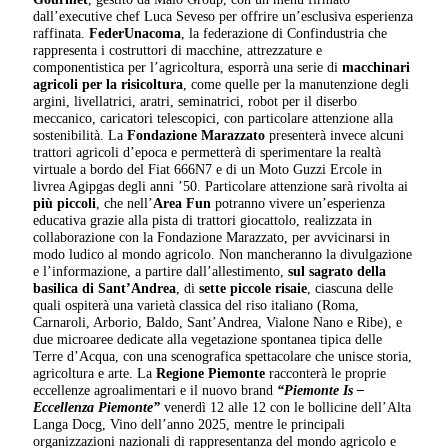
dall’executive chef Luca Seveso per offrire un’esclusiva esperienza
raffinata.
FederUnacoma
, la federazione di Confindustria che
rappresenta i costruttori di macchine, attrezzature e
componentistica per l’agricoltura, esporrà una serie di
macchinari
agricoli per la risicoltura
, come quelle per la manutenzione degli
argini, livellatrici, aratri, seminatrici, robot per il diserbo
meccanico, caricatori telescopici, con particolare attenzione alla
sostenibilità. La
Fondazione Marazzato
presenterà invece alcuni
trattori agricoli d’epoca e permetterà di sperimentare la realtà
virtuale a bordo del Fiat 666N7 e di un Moto Guzzi Ercole in
livrea Agipgas degli anni ’50. Particolare attenzione sarà rivolta ai
più piccoli
, che nell’
Area Fun
potranno vivere un’esperienza
educativa grazie alla pista di trattori giocattolo, realizzata in
collaborazione con la Fondazione Marazzato, per avvicinarsi in
modo ludico al mondo agricolo. Non mancheranno la divulgazione
e l’informazione, a partire dall’allestimento,
sul sagrato della
basilica di Sant’Andrea
, di
sette piccole risaie
, ciascuna delle
quali ospiterà una varietà classica del riso italiano (Roma,
Carnaroli, Arborio, Baldo, Sant’Andrea, Vialone Nano e Ribe), e
due microaree dedicate alla vegetazione spontanea tipica delle
Terre d’Acqua, con una scenografica spettacolare che unisce storia,
agricoltura e arte. La
Regione Piemonte
racconterà le proprie
eccellenze agroalimentari e il nuovo brand
“Piemonte Is –
Eccellenza Piemonte”
venerdì 12 alle 12 con le bollicine dell’Alta
Langa Docg, Vino dell’anno 2025, mentre le principali
organizzazioni nazionali di rappresentanza del mondo agricolo e