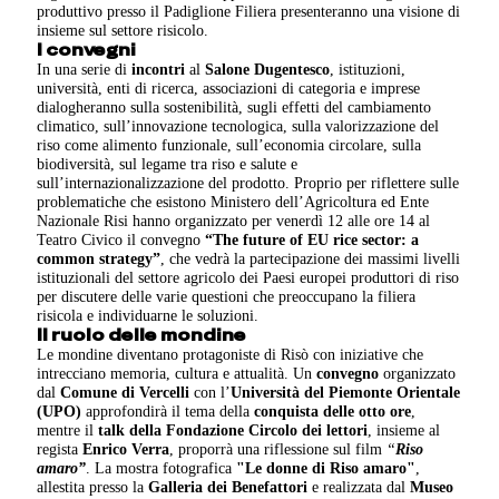
produttivo presso il Padiglione Filiera presenteranno una visione di
insieme sul settore risicolo.
I convegni
In una serie di
incontri
al
Salone Dugentesco
, istituzioni,
università, enti di ricerca, associazioni di categoria e imprese
dialogheranno sulla sostenibilità, sugli effetti del cambiamento
climatico, sull’innovazione tecnologica, sulla valorizzazione del
riso come alimento funzionale, sull’economia circolare, sulla
biodiversità, sul legame tra riso e salute e
sull’internazionalizzazione del prodotto. Proprio per riflettere sulle
problematiche che esistono Ministero dell’Agricoltura ed Ente
Nazionale Risi hanno organizzato per venerdì 12 alle ore 14 al
Teatro Civico il convegno
“The future of EU rice sector: a
common strategy”
, che vedrà la partecipazione dei massimi livelli
istituzionali del settore agricolo dei Paesi europei produttori di riso
per discutere delle varie questioni che preoccupano la filiera
risicola e individuarne le soluzioni.
ll ruolo delle mondine
Le mondine diventano protagoniste di Risò con iniziative che
intrecciano memoria, cultura e attualità. Un
convegno
organizzato
dal
Comune di Vercelli
con l’
Università del Piemonte Orientale
(UPO)
approfondirà il tema della
conquista delle otto ore
,
mentre il
talk della
Fondazione Circolo dei lettori
, insieme al
regista
Enrico Verra
, proporrà una riflessione sul film
“
Riso
amaro”
. La mostra fotografica
"Le donne di Riso amaro"
,
allestita presso la
Galleria dei Benefattori
e realizzata dal
Museo