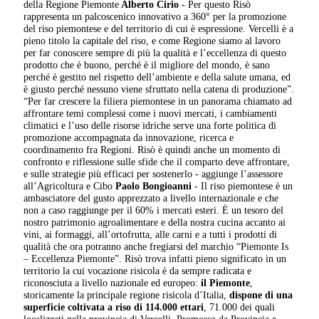
della Regione Piemonte
Alberto Cirio -
Per questo Risò
rappresenta un palcoscenico innovativo a 360° per la promozione
del riso piemontese e del territorio di cui è espressione. Vercelli è a
pieno titolo la capitale del riso, e come Regione siamo al lavoro
per far conoscere sempre di più la qualità e l’eccellenza di questo
prodotto che è buono, perché è il migliore del mondo, è sano
perché è gestito nel rispetto dell’ambiente e della salute umana, ed
è giusto perché nessuno viene sfruttato nella catena di produzione”.
“Per far crescere la filiera piemontese in un panorama chiamato ad
affrontare temi complessi come i nuovi mercati, i cambiamenti
climatici e l’uso delle risorse idriche serve una forte politica di
promozione accompagnata da innovazione, ricerca e
coordinamento fra Regioni. Risò è quindi anche un momento di
confronto e riflessione sulle sfide che il comparto deve affrontare,
e sulle strategie più efficaci per sostenerlo - aggiunge l’assessore
all’Agricoltura e Cibo
Paolo Bongioanni
- Il riso piemontese è un
ambasciatore del gusto apprezzato a livello internazionale e che
non a caso raggiunge per il 60% i mercati esteri. È un tesoro del
nostro patrimonio agroalimentare e della nostra cucina accanto ai
vini, ai formaggi, all’ortofrutta, alle carni e a tutti i prodotti di
qualità che ora potranno anche fregiarsi del marchio “Piemonte Is
– Eccellenza Piemonte”. Risò trova infatti pieno significato in un
territorio la cui vocazione risicola è da sempre radicata e
riconosciuta a livello nazionale ed europeo:
il Piemonte
,
storicamente la principale regione risicola d’Italia,
dispone di una
superficie coltivata a riso di 114.000 ettari
, 71.000 dei quali