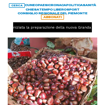
CUNEO
PAESI
CRONACA
POLITICA
SANITÀ
CERCA
CHIESA
TEMPO LIBERO
SPORT
CONSIGLIO REGIONALE DEL PIEMONTE
ABBONATI
volo, iniziata la preparazione della nuova Granda Volley 