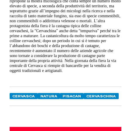
ripropone la mostra micologica che conta sempre un numero molto
elevato di specie, a seconda della produttività del territorio, ma
soprattutto grazie all’impegno dei micologi nella ricerca e nella
raccolta di tanto materiale fungino, sia esso di specie commestibili,
non commestibili o addirittura velenose o mortali. L’altra
protagonista della fiera è la castagna tipica delle colline
cervaschesi, la “Cervaschina” anche detta “tempuriva” perché tra le
prime a maturare. La castanicoltura da molto tempo caratterizza le
colline cervaschesi; dopo un periodo in cui si è temuto per
l’abbandono dei boschi e della produzione di castagne,
recentemente è aumentato il numero delle aziende agricole che
sono tornate a considerare la produzione di castagne parte
importante della propria attività. Nella giornata della fiera la via
centrale di Cervasca si riempie di bancarelle per la vendita di
oggetti tradizionali e artigianali.
CERVASCA
NATURA
PISACAN
CERVASCHINA