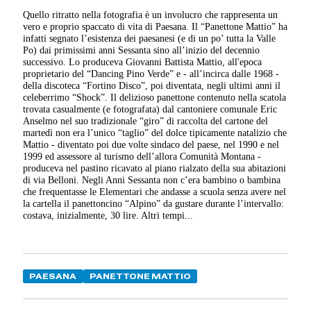
Quello ritratto nella fotografia è un involucro che rappresenta un
vero e proprio spaccato di vita di Paesana. Il “Panettone Mattio” ha
infatti segnato l’esistenza dei paesanesi (e di un po’ tutta la Valle
Po) dai primissimi anni Sessanta sino all’inizio del decennio
successivo. Lo produceva Giovanni Battista Mattio, all'epoca
proprietario del “Dancing Pino Verde” e - all’incirca dalle 1968 -
della discoteca “Fortino Disco”, poi diventata, negli ultimi anni il
celeberrimo “Shock”. Il delizioso panettone contenuto nella scatola
trovata casualmente (e fotografata) dal cantoniere comunale Eric
Anselmo nel suo tradizionale “giro” di raccolta del cartone del
martedì non era l’unico “taglio” del dolce tipicamente natalizio che
Mattio - diventato poi due volte sindaco del paese, nel 1990 e nel
1999 ed assessore al turismo dell’allora Comunità Montana -
produceva nel pastino ricavato al piano rialzato della sua abitazioni
di via Belloni. Negli Anni Sessanta non c’era bambino o bambina
che frequentasse le Elementari che andasse a scuola senza avere nel
la cartella il panettoncino “Alpino” da gustare durante l’intervallo:
costava, inizialmente, 30 lire. Altri tempi...
PAESANA
PANETTONE MATTIO