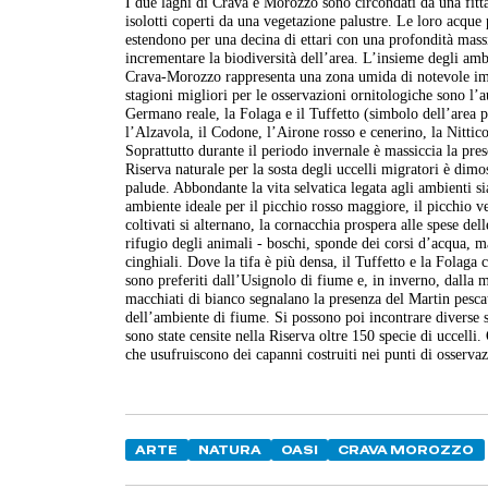
I due laghi di Crava e Morozzo sono circondati da una fitta 
isolotti coperti da una vegetazione palustre. Le loro acque p
estendono per una decina di ettari con una profondità massim
incrementare la biodiversità dell’area. L’insieme degli ambi
Crava-Morozzo rappresenta una zona umida di notevole impor
stagioni migliori per le osservazioni ornitologiche sono l’au
Germano reale, la Folaga e il Tuffetto (simbolo dell’area p
l’Alzavola, il Codone, l’Airone rosso e cenerino, la Nitticor
Soprattutto durante il periodo invernale è massiccia la pre
Riserva naturale per la sosta degli uccelli migratori è dim
palude. Abbondante la vita selvatica legata agli ambienti sia
ambiente ideale per il picchio rosso maggiore, il picchio 
coltivati si alternano, la cornacchia prospera alle spese dell
rifugio degli animali - boschi, sponde dei corsi d’acqua, ma
cinghiali. Dove la tifa è più densa, il Tuffetto e la Folaga c
sono preferiti dall’Usignolo di fiume e, in inverno, dalla m
macchiati di bianco segnalano la presenza del Martin pescato
dell’ambiente di fiume. Si possono poi incontrare diverse 
sono state censite nella Riserva oltre 150 specie di uccelli.
che usufruiscono dei capanni costruiti nei punti di osserva
ARTE
NATURA
OASI
CRAVA MOROZZO