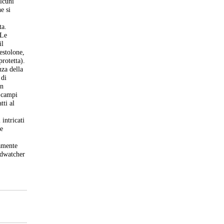
alcuni
e si
r
ta.
 Le
il
estolone,
protetta).
nza della
 di
un
e campi
tti al
e
 intricati
te
vamente
irdwatcher