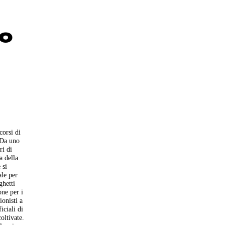
so
corsi di
 Da uno
ri di
a della
 si
ale per
ghetti
one per i
ionisti a
iciali di
coltivate.