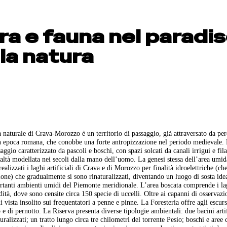
ra e fauna nel paradi
la natura
naturale di Crava-Morozzo è un territorio di passaggio, già attraversato da per
in epoca romana, che conobbe una forte antropizzazione nel periodo medievale.
ggio caratterizzato da pascoli e boschi, con spazi solcati da canali irrigui e fila
altà modellata nei secoli dalla mano dell’uomo. La genesi stessa dell’area umid
ealizzati i laghi artificiali di Crava e di Morozzo per finalità idroelettriche (che
one) che gradualmente si sono rinaturalizzati, diventando un luogo di sosta ide
ortanti ambienti umidi del Piemonte meridionale. L’area boscata comprende i la
dità, dove sono censite circa 150 specie di uccelli. Oltre ai capanni di osservazi
ista insolito sui frequentatori a penne e pinne. La Foresteria offre agli escurs
o e di pernotto. La Riserva presenta diverse tipologie ambientali: due bacini artif
turalizzati; un tratto lungo circa tre chilometri del torrente Pesio; boschi e aree 