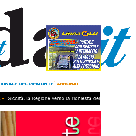
a
ACCEDI
ABBONATI
GIONALE DEL PIEMONTE
ABBONATI
Siccità, la Regione verso la richiesta dello stato di calami