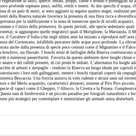
vegetazione di salici, querce, ontani, pioppi, canne e arbusti e punteggiati da 
oco profonde ospitano pesci, anfibi, rettili e insetti. Ai due specchi d’acqua, ch
a di un paio di metri, si sono aggiunti in seguito quattro stagni, realizzati pe
enti della Riserva naturale favorisce la presenza di una flora ricca e diversifica
tanza per la nidificazione e la sosta di numerose specie di uccelli acquatici.
tunno e l’inizio della primavera. In questi periodi, alle specie sedentarie quali 
rotetta), si aggiungono quelle migratrici quali il Moriglione, la Marzaiola, il M
a, il Cavaliere d’Italia (che negli ultimi anni ha iniziato a riprodursi nell’area 
senza del Cormorano, infallibile pescatore delle acque poco profonde. La rileva
ostrata anche dalla presenza di specie poco comuni come il Mignattino e il Falco
 boschivo, sia fluviale. I boschi misti di latifoglie della Riserva costituiscono 
verde e numerosi passeriformi. Favorita da questo ambiente dove luoghi chiusi 
e anatre e dei rallidi presenti, di cui preda le nidiate. L’alternanza fra luoghi ada
cchie di arbusti e sterpaglie - rendono la Riserva un luogo ideale per caprioli 
ostruiscono i loro nidi galleggianti, mentre i boschi ripariali coperti da cespugli
imetica Beccaccia. Una freccia azzurra in volo radente e alcuni sassi sul torren
re e del Merlo acquaiolo, caratteristici abitatori, insieme al Piro Piro piccolo,
specie di rapaci come il Gheppio, l’Allocco, la Civetta e la Poiana. Complessi
 Questa oasi di biodiversità è un piccolo paradiso per fotografi naturalistici e b
zione più strategici per contemplare e immortalare gli animali senza disturbarli.