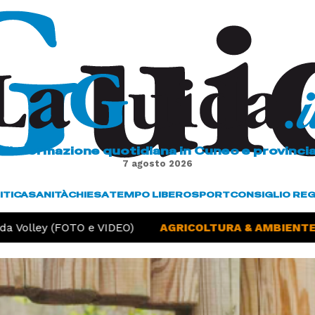
L'informazione quotidiana in Cuneo e provinci
7 agosto 2026
ITICA
SANITÀ
CHIESA
TEMPO LIBERO
SPORT
CONSIGLIO RE
 Volley (FOTO e VIDEO)
AGRICOLTURA & AMBIENTE -