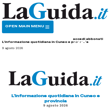
OPEN MAIN MENU
HOME
CONTATTI
accedi
abbonati
L'informazione quotidiana in Cuneo e provincia
9 agosto 2026
L'informazione quotidiana in Cuneo e
provincia
9 agosto 2026