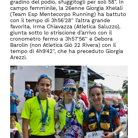
gradino del podio, sfuggitogli per soli 58”. In
campo femminile, la 26enne Giorgia Xhelali
(Team Esp Mentecorpo Running) ha battuto
con il tempo di 3h56'28'' l’altra grande
favorita, Irma Chiavazza (Atletica Saluzzo),
giunta sotto lo striscione d’arrivo con il
cronometro fermo a 3h57'56'' e Debora
Barolin (non Atletica Giò 22 Rivera) con il
tempo di 4h9'42'', che ha preceduto Giorgia
Arezzi.