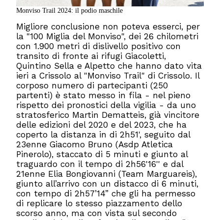
Monviso Trail 2024: il podio maschile
Migliore conclusione non poteva esserci, per
la "100 Miglia del Monviso", dei 26 chilometri
con 1.900 metri di dislivello positivo con
transito di fronte ai rifugi Giacoletti,
Quintino Sella e Alpetto che hanno dato vita
ieri a Crissolo al "Monviso Trail" di Crissolo. Il
corposo numero di partecipanti (250
partenti) è stato messo in fila - nel pieno
rispetto dei pronostici della vigilia - da uno
stratosferico Martin Dematteis, già vincitore
delle edizioni del 2020 e del 2023, che ha
coperto la distanza in di 2h51', seguito dal
23enne Giacomo Bruno (Asdp Atletica
Pinerolo), staccato di 5 minuti e giunto al
traguardo con il tempo di 2h56'16'' e dal
21enne Elia Bongiovanni (Team Marguareis),
giunto all’arrivo con un distacco di 6 minuti,
con tempo di 2h57’14” che gli ha permesso
di replicare lo stesso piazzamento dello
scorso anno, ma con vista sul secondo