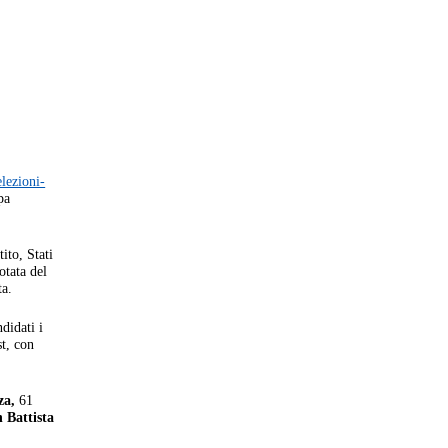
elezioni-
pa
ito, Stati
otata del
ta.
didati i
st, con
za,
61
 Battista