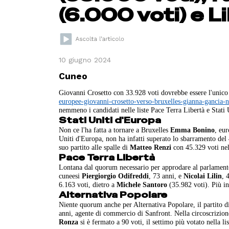
(6.000 voti) e Li
10 giugno 2024
Cuneo
Giovanni Crosetto con 33.928 voti dovrebbe essere l'unico 
europee-giovanni-crosetto-verso-bruxelles-gianna-gancia-n
nemmeno i candidati nelle liste Pace Terra Libertà e Stati
Stati Uniti d'Europa
Non ce l'ha fatta a tornare a Bruxelles
Emma Bonino
, eu
Uniti d'Europa, non ha infatti superato lo sbarramento de
suo partito alle spalle di
Matteo Renzi
con 45.329 voti nel 
Pace Terra Libertà
Lontana dal quorum necessario per approdare al parlamento 
cuneesi
Piergiorgio Odifreddi
, 73 anni, e
Nicolai Lilin
, 
6.163 voti, dietro a
Michele Santoro
(35.982 voti). Più in
Alternativa Popolare
Niente quorum anche per Alternativa Popolare, il partito 
anni, agente di commercio di Sanfront. Nella circoscrizio
Ronza
si è fermato a 90 voti, il settimo più votato nella l