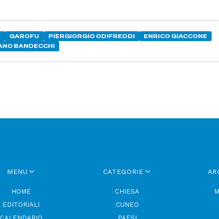
M
GAROFU
PIERGIORGIO ODIFREDDI
ENRICO GIACCONE
ANO BANDECCHI
MENU
CATEGORIE
AR
HOME
CHIESA
M
EDITORIALI
CUNEO
CALENDARIO
PAESI