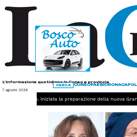
HOME
CONTATTI
L'informazione quotidiana in Cuneo e provincia
CUNEO
PAESI
CRONACA
POL
CERCA
7 agosto 2026
T -
Pallavolo, iniziata la preparazione della nuova Grand