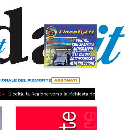
a
ACCEDI
ABBONATI
GIONALE DEL PIEMONTE
ABBONATI
Siccità, la Regione verso la richiesta dello stato di calam