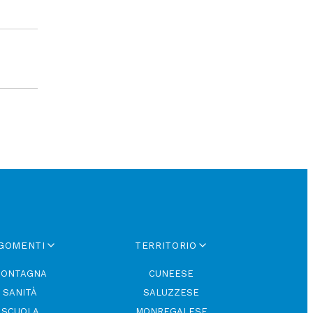
GOMENTI
TERRITORIO
ONTAGNA
CUNEESE
SANITÀ
SALUZZESE
SCUOLA
MONREGALESE