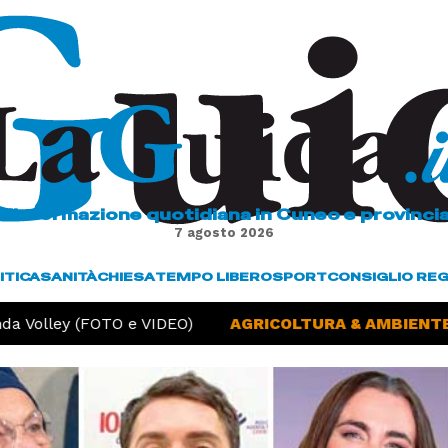
L'informazione quotidiana in Cuneo e provinci
7 agosto 2026
ITICA
SANITÀ
CHIESA
TEMPO LIBERO
SPORT
CONSIGLIO RE
a Volley (FOTO e VIDEO)
AGRICOLTURA & AMBIENTE -