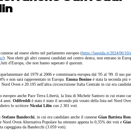
lin
cuneese ad essere eletto nel parlamento europeo (
https://laguida.it/2024/06/10/
o/
). Non eletti gli altri cuneesi candidati nel centro destra, non entrano in Euro
 Uniti d'Europa, che non hanno superato il quorum.
roparlamentare dal 1979 al 2006 e commissaria europea dal '95 al '99. Il suo part
l 4% e non sarà rappresentato in Europa.
Emma Bonino
è stata la seconda più v
Nord Ovest e 20.195 nell'altra circoscrizione Italia Centrale in cui era candida
europeo anche Pace Terra Libertà, la lista di Michele Santoro in cui erano can
44 anni.
Odifreddi
è stato è stato il secondo più votato della lista nel Nord Ove
dietro lo scrittore
Nicolai Lilin
con 2.301 voti.
di
Stefano Bandecchi
, in cui era candidato anche il cuneese
Gian Battista Ron
ne Nord Ovest Alternativa Popolare ha ottenuto appena lo 0,35% dei voti e
Gian
ista capeggiata da Bandecchi (3.059 voti).