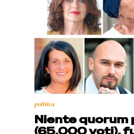
politica
Niente quorum 
(65.000 voti), 