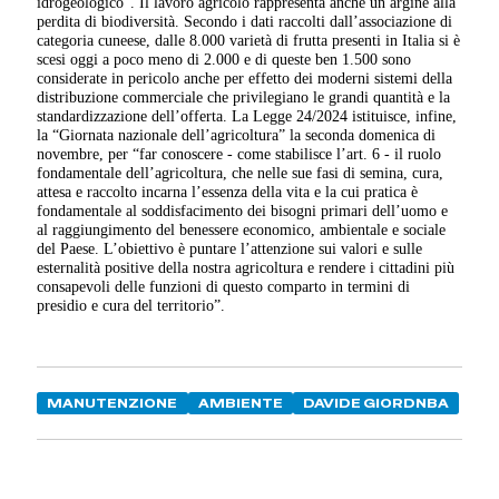
idrogeologico”. Il lavoro agricolo rappresenta anche un argine alla
perdita di biodiversità. Secondo i dati raccolti dall’associazione di
categoria cuneese, dalle 8.000 varietà di frutta presenti in Italia si è
scesi oggi a poco meno di 2.000 e di queste ben 1.500 sono
considerate in pericolo anche per effetto dei moderni sistemi della
distribuzione commerciale che privilegiano le grandi quantità e la
standardizzazione dell’offerta. La Legge 24/2024 istituisce, infine,
la “Giornata nazionale dell’agricoltura” la seconda domenica di
novembre, per “far conoscere - come stabilisce l’art. 6 - il ruolo
fondamentale dell’agricoltura, che nelle sue fasi di semina, cura,
attesa e raccolto incarna l’essenza della vita e la cui pratica è
fondamentale al soddisfacimento dei bisogni primari dell’uomo e
al raggiungimento del benessere economico, ambientale e sociale
del Paese. L’obiettivo è puntare l’attenzione sui valori e sulle
esternalità positive della nostra agricoltura e rendere i cittadini più
consapevoli delle funzioni di questo comparto in termini di
presidio e cura del territorio”.
MANUTENZIONE
AMBIENTE
DAVIDE GIORDNBA