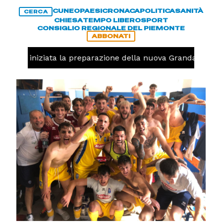
CUNEO
PAESI
CRONACA
POLITICA
SANITÀ
CERCA
CHIESA
TEMPO LIBERO
SPORT
CONSIGLIO REGIONALE DEL PIEMONTE
ABBONATI
avolo, iniziata la preparazione della nuova Granda Volley