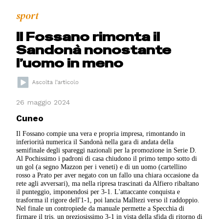
sport
Il Fossano rimonta il
Sandonà nonostante
l’uomo in meno
26 maggio 2024
Cuneo
Il Fossano compie una vera e propria impresa, rimontando in
inferiorità numerica il Sandonà nella gara di andata della
semifinale degli spareggi nazionali per la promozione in Serie D.
Al Pochissimo i padroni di casa chiudono il primo tempo sotto di
un gol (a segno Mazzon per i veneti) e di un uomo (cartellino
rosso a Prato per aver negato con un fallo una chiara occasione da
rete agli avversari), ma nella ripresa trascinati da Alfiero ribaltano
il punteggio, imponendosi per 3-1. L'attaccante conquista e
trasforma il rigore dell'1-1, poi lancia Malltezi verso il raddoppio.
Nel finale un contropiede da manuale permette a Specchia di
firmare il tris, un preziosissimo 3-1 in vista della sfida di ritorno di