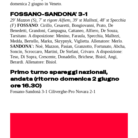
domenica 2 giugno in Veneto.
FOSSANO-SANDONA' 3-1
29' Mazzon (S), 7' st rigore Alfiero, 39' st Malltezi, 48' st Specchia
(F)
FOSSANO
: Cirillo, Cesaretti, Bongiovanni, Prato, De
Benedetti, Grandoni, Campagna, Cattaneo, Alfiero, De Souza,
Tarsitano. A disposizione: Menino, Faraula, Specchia, Malltezi,
Medda, Bertello, Marku, Skrypnyk, Viglietta. Allenatore: Merlo.
SANDONA':
Noè, Mazzon, Pasian, Granzotto, Fortunato, Abcha,
Soncin, Scroccaro, Martini, De Stefani, Crivaro. A disposizione:
Teso, Di Sopra, Crescente, Donadello, Brichese, Bisiol, Angi,
Berardi. Allenatore: Bisiol.
Primo turno spareggi nazionali,
andata (ritorno domenica 2 giugno
ore 16.30)
Fossano-Sandonà 3-1 Ciliverghe-Pro Novara 2-1