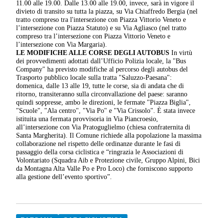
11.00 alle 19.00. Dalle 13.00 alle 19.00, invece, sarà in vigore il
divieto di transito su tutta la piazza, su Via Chiaffredo Bergia (nel
tratto compreso tra l'intersezione con Piazza Vittorio Veneto e
l’intersezione con Piazza Statuto) e su Via Agliasco (nel tratto
compreso tra l’intersezione con Piazza Vittorio Veneto e
l’intersezione con Via Margaria).
LE MODIFICHE ALLE CORSE DEGLI AUTOBUS
In virtù
dei provvedimenti adottati dall’Ufficio Polizia locale, la "Bus
Company" ha previsto modifiche al percorso degli autobus del
Trasporto pubblico locale sulla tratta "Saluzzo-Paesana":
domenica, dalle 13 alle 19, tutte le corse, sia di andata che di
ritorno, transiteranno sulla circonvallazione del paese: saranno
quindi soppresse, ambo le direzioni, le fermate "Piazza Biglia",
"Scuole", "Ala centro", "Via Po" e "Via Crissolo". È stata invece
istituita una fermata provvisoria in Via Piancroesio,
all’intersezione con Via Pratoguglielmo (chiesa confraternita di
Santa Margherita). Il Comune richiede alla popolazione la massima
collaborazione nel rispetto delle ordinanze durante le fasi di
passaggio della corsa ciclistica e “ringrazia le Associazioni di
Volontariato (Squadra Aib e Protezione civile, Gruppo Alpini, Bici
da Montagna Alta Valle Po e Pro Loco) che forniscono supporto
alla gestione dell’evento sportivo”.