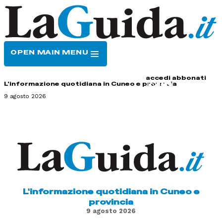
OPEN MAIN MENU
HOME
CONTATTI
accedi
abbonati
L'informazione quotidiana in Cuneo e provincia
9 agosto 2026
L'informazione quotidiana in Cuneo e
provincia
9 agosto 2026