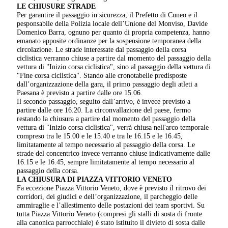
LE CHIUSURE STRADE
Per garantire il passaggio in sicurezza, il Prefetto di Cuneo e il
pesponsabile della Polizia locale dell’Unione del Monviso, Davide
Domenico Barra, ognuno per quanto di propria competenza, hanno
emanato apposite ordinanze per la sospensione temporanea della
circolazione. Le strade interessate dal passaggio della corsa
ciclistica verranno chiuse a partire dal momento del passaggio della
vettura di "Inizio corsa ciclistica", sino al passaggio della vettura di
"Fine corsa ciclistica". Stando alle cronotabelle predisposte
dall’organizzazione della gara, il primo passaggio degli atleti a
Paesana è previsto a partire dalle ore 15.06.
Il secondo passaggio, seguito dall’arrivo, è invece previsto a
partire dalle ore 16.20. La circonvallazione del paese, fermo
restando la chiusura a partire dal momento del passaggio della
vettura di "Inizio corsa ciclistica", verrà chiusa nell'arco temporale
compreso tra le 15.00 e le 15.40 e tra le 16.15 e le 16.45,
limitatamente al tempo necessario al passaggio della corsa. Le
strade del concentrico invece verranno chiuse indicativamente dalle
16.15 e le 16.45, sempre limitatamente al tempo necessario al
passaggio della corsa.
LA CHIUSURA DI PIAZZA VITTORIO VENETO
Fa eccezione Piazza Vittorio Veneto, dove è previsto il ritrovo dei
corridori, dei giudici e dell’organizzazione, il parcheggio delle
ammiraglie e l’allestimento delle postazioni dei team sportivi. Su
tutta Piazza Vittorio Veneto (compresi gli stalli di sosta di fronte
alla canonica parrocchiale) è stato istituito il divieto di sosta dalle