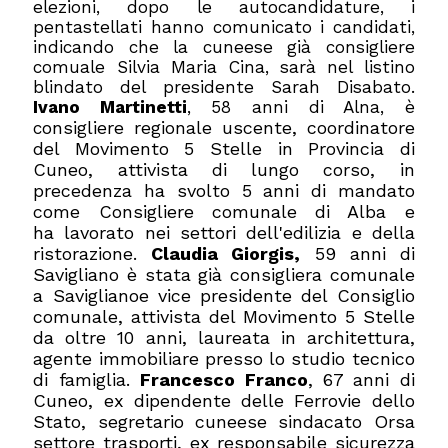
elezioni, dopo le autocandidature, i
pentastellati hanno comunicato i candidati,
indicando che la cuneese già consigliere
comuale Silvia Maria Cina, sarà nel listino
blindato del presidente Sarah Disabato.
Ivano Martinetti
, 58 anni di Alna, è
onsigliere regionale uscente, coordinatore
c
del Movimento 5 Stelle in Provincia di
Cuneo, attivista di lungo corso, in
precedenza ha svolto 5 anni di mandato
come Consigliere comunale di Alba e
ha lavorato nei settori dell'edilizia e della
ristorazione.
Claudia Giorgis,
59 anni di
Savigliano è stata g
ià consigliera comunale
a Saviglianoe vice presidente del Consiglio
comunale, attivista del Movimento 5 Stelle
da oltre 10 anni, laureata in architettura,
agente immobiliare presso lo studio tecnico
di famiglia.
Francesco Franco
, 67 anni di
Cuneo, e
x dipendente delle Ferrovie dello
Stato, segretario cuneese sindacato Orsa
settore trasporti, ex responsabile sicurezza