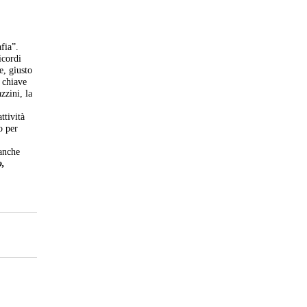
fia”.
icordi
e, giusto
 chiave
zzini, la
ttività
o per
 anche
o,