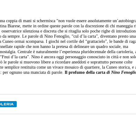
 una coppia di mani si schermisca “non vuole essere assolutamente un’autobiogra
ntina Biarese, mette in ordine queste parole con la discrezione di chi maneggia r
 osservatrice silenziosa e discreta che si ritaglia solo poche righe di introduzion
 da sempre. Le parole di Nino Fenoglio, “cul d’la carta”, diventano presto una
na Cuneo ormai scomparsa. I giochi nel cortile del “grattacielo”, le bande di raga
pennellate rapide che non hanno la pretesa di delineare un quadro sociale, ma
ostalgia. Centrale è naturalmente l’esperienza pluridecennale della cartoleria, a
 “Fnui d’la carta”. Nino è ancora oggi personaggio conosciuto in città e non sol
rò le parole si muovono libere a ricordare aneddoti e soprattutto persone colte
te semplice restituita come un vivace mosaico di quartiere, la Cuneo storica, e
ttà: per ognuno una manciata di parole.
Il profumo della carta
di Nino Fenogli
LERIA