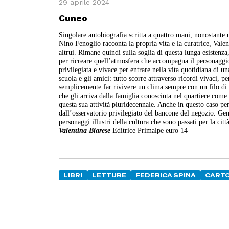
29 aprile 2024
Cuneo
Singolare autobiografia scritta a quattro mani, nonostante
Nino Fenoglio racconta la propria vita e la curatrice, Vale
altrui. Rimane quindi sulla soglia di questa lunga esistenza,
per ricreare quell’atmosfera che accompagna il personaggio
privilegiata e vivace per entrare nella vita quotidiana di u
scuola e gli amici: tutto scorre attraverso ricordi vivaci, 
semplicemente far rivivere un clima sempre con un filo di n
che gli arriva dalla famiglia conosciuta nel quartiere come
questa sua attività pluridecennale. Anche in questo caso pe
dall’osservatorio privilegiato del bancone del negozio. Gen
personaggi illustri della cultura che sono passati per la ci
Valentina Biarese
Editrice Primalpe euro 14
LIBRI
LETTURE
FEDERICA SPINA
CARTO