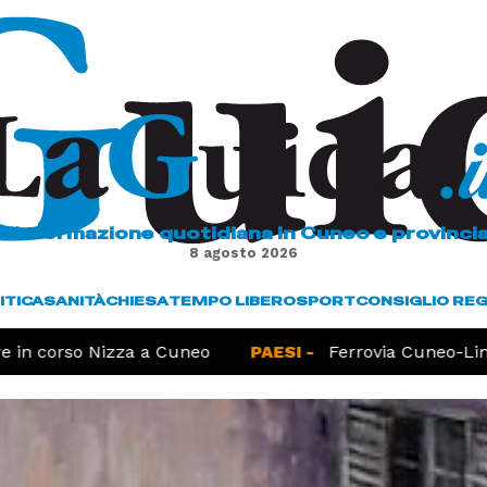
L'informazione quotidiana in Cuneo e provinci
8 agosto 2026
ITICA
SANITÀ
CHIESA
TEMPO LIBERO
SPORT
CONSIGLIO RE
 corso Nizza a Cuneo
PAESI -
Ferrovia Cuneo-Limone