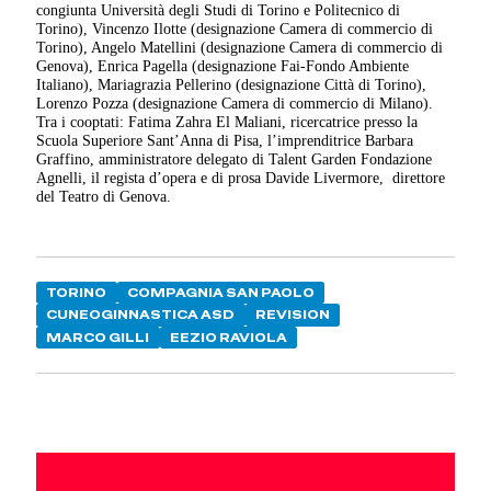
congiunta Università degli Studi di Torino e Politecnico di
Torino), Vincenzo Ilotte (designazione Camera di commercio di
Torino), Angelo Matellini (designazione Camera di commercio di
Genova), Enrica Pagella (designazione Fai-Fondo Ambiente
Italiano), Mariagrazia Pellerino (designazione Città di Torino),
Lorenzo Pozza (designazione Camera di commercio di Milano).
Tra i cooptati: Fatima Zahra El Maliani, ricercatrice presso la
Scuola Superiore Sant’Anna di Pisa, l’imprenditrice Barbara
Graffino, amministratore delegato di Talent Garden Fondazione
Agnelli, il regista d’opera e di prosa Davide Livermore, direttore
del Teatro di Genova.
TORINO
COMPAGNIA SAN PAOLO
CUNEOGINNASTICA ASD
REVISION
MARCO GILLI
EEZIO RAVIOLA