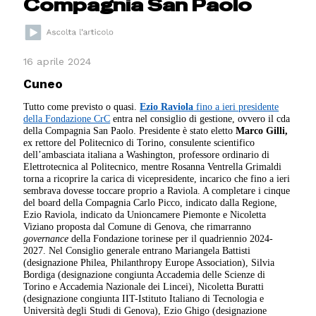
Compagnia San Paolo
16 aprile 2024
Cuneo
Tutto come previsto o quasi.
Ezio Raviola
fino a ieri presidente
della Fondazione CrC
entra nel consiglio di gestione, ovvero il cda
della Compagnia San Paolo. Presidente è stato eletto
Marco Gilli,
ex rettore del Politecnico di Torino, consulente scientifico
dell’ambasciata italiana a Washington, professore ordinario di
Elettrotecnica al Politecnico, mentre Rosanna Ventrella Grimaldi
torna a ricoprire la carica di vicepresidente, incarico che fino a ieri
sembrava dovesse toccare proprio a Raviola. A completare i cinque
del board della Compagnia Carlo Picco, indicato dalla Regione,
Ezio Raviola, indicato da Unioncamere Piemonte e Nicoletta
Viziano proposta dal Comune di Genova, che rimarranno
governance
della Fondazione torinese per il quadriennio 2024-
2027. Nel Consiglio generale entrano Mariangela Battisti
(designazione Philea, Philanthropy Europe Association), Silvia
Bordiga (designazione congiunta Accademia delle Scienze di
Torino e Accademia Nazionale dei Lincei), Nicoletta Buratti
(designazione congiunta IIT-Istituto Italiano di Tecnologia e
Università degli Studi di Genova), Ezio Ghigo (designazione