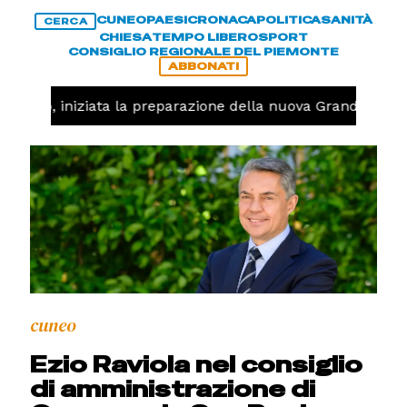
CUNEO
PAESI
CRONACA
POLITICA
SANITÀ
CERCA
CHIESA
TEMPO LIBERO
SPORT
CONSIGLIO REGIONALE DEL PIEMONTE
ABBONATI
llavolo, iniziata la preparazione della nuova Granda Volle
cuneo
Ezio Raviola nel consiglio
di amministrazione di