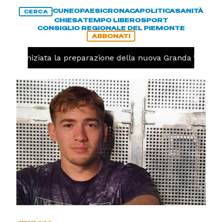
CUNEO
PAESI
CRONACA
POLITICA
SANITÀ
CERCA
CHIESA
TEMPO LIBERO
SPORT
CONSIGLIO REGIONALE DEL PIEMONTE
ABBONATI
volo, iniziata la preparazione della nuova Granda Volley 