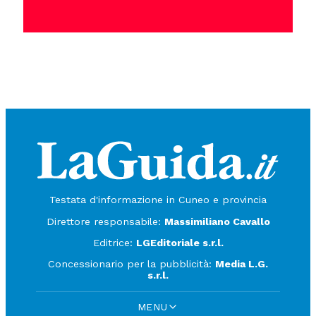
Testata d'informazione in Cuneo e provincia
Direttore responsabile:
Massimiliano Cavallo
Editrice:
LGEditoriale s.r.l.
Concessionario per la pubblicità:
Media L.G.
s.r.l.
MENU