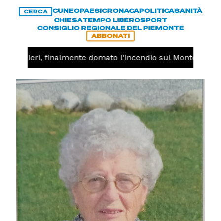
CUNEO
PAESI
CRONACA
POLITICA
SANITÀ
CERCA
CHIESA
TEMPO LIBERO
SPORT
CONSIGLIO REGIONALE DEL PIEMONTE
ABBONATI
Valdieri, finalmente domato l'incendio sul Monte Piastra