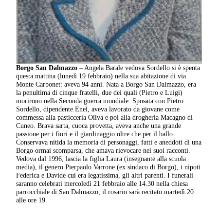
Borgo San Dalmazzo
– Angela Barale vedova Sordello si è spenta
questa mattina (lunedì 19 febbraio) nella sua abitazione di via
Monte Carbonet: aveva 94 anni. Nata a Borgo San Dalmazzo, era
la penultima di cinque fratelli, due dei quali (Pietro e Luigi)
morirono nella Seconda guerra mondiale. Sposata con Pietro
Sordello, dipendente Enel, aveva lavorato da giovane come
commessa alla pasticceria Oliva e poi alla drogheria Macagno di
Cuneo. Brava sarta, cuoca provetta, aveva anche una grande
passione per i fiori e il giardinaggio oltre che per il ballo.
Conservava nitida la memoria di personaggi, fatti e aneddoti di una
Borgo ormai scomparsa, che amava rievocare nei suoi racconti.
Vedova dal 1996, lascia la figlia Laura (insegnante alla scuola
media), il genero Pierpaolo Varrone (ex sindaco di Borgo), i nipoti
Federica e Davide cui era legatissima, gli altri parenti. I funerali
saranno celebrati mercoledì 21 febbraio alle 14.30 nella chiesa
parrocchiale di San Dalmazzo; il rosario sarà recitato martedì 20
alle ore 19.