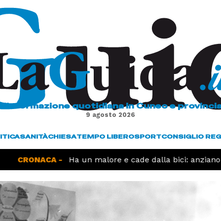
L'informazione quotidiana in Cuneo e provinci
9 agosto 2026
ITICA
SANITÀ
CHIESA
TEMPO LIBERO
SPORT
CONSIGLIO RE
CRONACA -
Ha un malore e cade dalla bici: anziano 