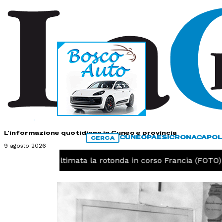
HOME
CONTATTI
L'informazione quotidiana in Cuneo e provincia
CUNEO
PAESI
CRONACA
POL
CERCA
9 agosto 2026
O -
Cuneo, ultimata la rotonda in corso Francia (FOTO)