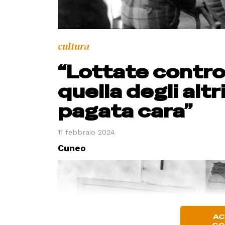
cultura
“Lottate contro 
quella degli altr
pagata cara”
11 febbraio 2024
Cuneo
AC