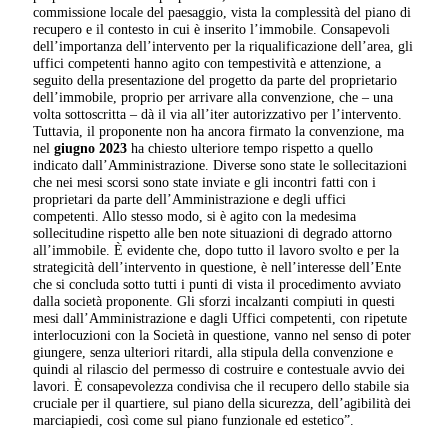
commissione locale del paesaggio, vista la complessità del piano di
recupero e il contesto in cui è inserito l’immobile. Consapevoli
dell’importanza dell’intervento per la riqualificazione dell’area, gli
uffici competenti hanno agito con tempestività e attenzione, a
seguito della presentazione del progetto da parte del proprietario
dell’immobile, proprio per arrivare alla convenzione, che – una
volta sottoscritta – dà il via all’iter autorizzativo per l’intervento.
Tuttavia, il proponente non ha ancora firmato la convenzione, ma
nel
giugno 2023
ha chiesto ulteriore tempo rispetto a quello
indicato dall’Amministrazione. Diverse sono state le sollecitazioni
che nei mesi scorsi sono state inviate e gli incontri fatti con i
proprietari da parte dell’Amministrazione e degli uffici
competenti. Allo stesso modo, si è agito con la medesima
sollecitudine rispetto alle ben note situazioni di degrado attorno
all’immobile. È evidente che, dopo tutto il lavoro svolto e per la
strategicità dell’intervento in questione, è nell’interesse dell’Ente
che si concluda sotto tutti i punti di vista il procedimento avviato
dalla società proponente. Gli sforzi incalzanti compiuti in questi
mesi dall’Amministrazione e dagli Uffici competenti, con ripetute
interlocuzioni con la Società in questione, vanno nel senso di poter
giungere, senza ulteriori ritardi, alla stipula della convenzione e
quindi al rilascio del permesso di costruire e contestuale avvio dei
lavori. È consapevolezza condivisa che il recupero dello stabile sia
cruciale per il quartiere, sul piano della sicurezza, dell’agibilità dei
marciapiedi, così come sul piano funzionale ed estetico”.