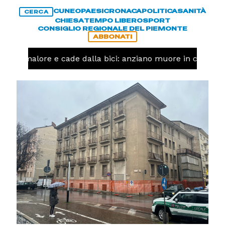
CUNEO
PAESI
CRONACA
POLITICA
SANITÀ
CERCA
CHIESA
TEMPO LIBERO
SPORT
CONSIGLIO REGIONALE DEL PIEMONTE
ABBONATI
 un malore e cade dalla bici: anziano muore in corso Ni