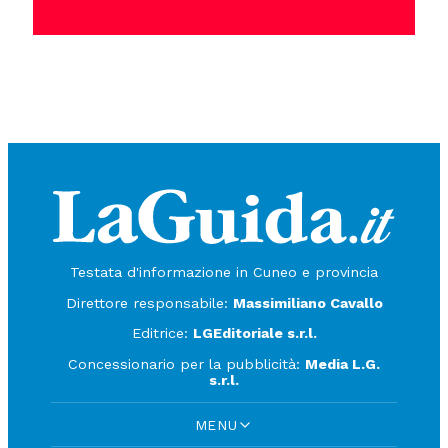
Testata d'informazione in Cuneo e provincia
Direttore responsabile:
Massimiliano Cavallo
Editrice:
LGEditoriale s.r.l.
Concessionario per la pubblicità:
Media L.G.
s.r.l.
MENU