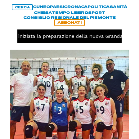
CUNEO
PAESI
CRONACA
POLITICA
SANITÀ
CERCA
CHIESA
TEMPO LIBERO
SPORT
CONSIGLIO REGIONALE DEL PIEMONTE
ABBONATI
avolo, iniziata la preparazione della nuova Granda Volley