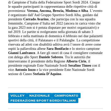
di Campione d’Italia della Federazione Sport Sordi 2024. Cinque
le squadre partecipanti in rappresentanza delle rispettive città di
provenienza:
Verona, Ancona, Brescia, Modena e Alba
. L’evento
è organizzato dall’Asd Gruppo Sportivo Sordi Alba, guidato dal
presidente
Corrado Avarino
, che partecipa con la sua squadra
femminile, Campione d’Italia nel 2022 (ancora in carica visto che
la gara 2023 non si è potuta disputare per motivi organizzativi) e
nel 2019. Le partite si svolgeranno nella giornata di sabato 3
febbraio e nella mattinata di domenica 4 febbraio nei due palazzetti
sportivi della città, il Palatanaro e il Palalanghe. La competizione
riservata ad atleti con disabilità uditiva avrà l’onore di avere come
ospiti la pallavolista albese
Sara Bonifacio
e lo storico campione
Gianni Lanfranco
. A fare gli onori di casa il consigliere comunale
con delega allo Sport
Daniele Sobrero
. Tra le autorità che
interverranno il presidente della Regione
Alberto Cirio
, il
presidente regionale Ente Nazionale Sordi
Serafino Timeo
con il
vice
Antonio Iozzo
e la vice presidente Ente Nazionale Sordi
sezione di Cuneo
Stefania D’Aquino
.
VOLLEY
NAZIONALE
CAMPIONATO
FEDERAZIONE SPORT SORDI ITALIANI