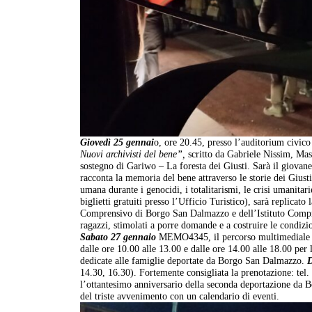
Giovedì 25 gennai
o, ore 20.45, presso l’auditorium civic
Nuovi archivisti del bene”,
scritto da Gabriele Nissim, Mass
sostegno di Gariwo – La foresta dei Giusti. Sarà il giovan
racconta la memoria del bene attraverso le storie dei Giust
umana durante i genocidi, i totalitarismi, le crisi umanitar
biglietti gratuiti presso l’Ufficio Turistico), sarà replicato
Comprensivo di Borgo San Dalmazzo e dell’Istituto Compren
ragazzi, stimolati a porre domande e a costruire le condizi
Sabato 27 gennaio
MEMO4345, il percorso multimediale sto
dalle ore 10.00 alle 13.00 e dalle ore 14.00 alle 18.00 per 
dedicate alle famiglie deportate da Borgo San Dalmazzo.
D
14.30, 16.30). Fortemente consigliata la prenotazione: t
l’ottantesimo anniversario della seconda deportazione d
del triste avvenimento con un calendario di eventi.