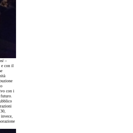
si –
 e con il
he
nità
ibuzione
to
ivo con i
 futuro.
ubblico
rrazioni
.30,
 invece,
morazione