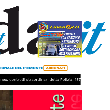
a
ACCEDI
ABBONATI
GIONALE DEL PIEMONTE
ABBONATI
ontrolli straordinari della Polizia: 187 persone identificate 