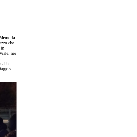
a Memoria
azzo che
 in
Viale, nei
San
o alla
iaggio