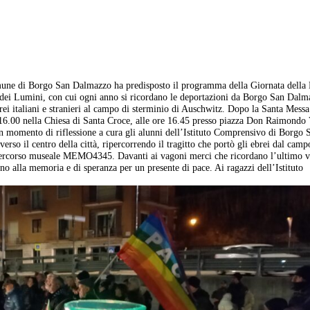
omune di Borgo San Dalmazzo ha predisposto il programma della Giornata dell
ei Lumini, con cui ogni anno si ricordano le deportazioni da Borgo San Dalm
ei italiani e stranieri al campo di sterminio di Auschwitz. Dopo la Santa Messa
e 16.00 nella Chiesa di Santa Croce, alle ore 16.45 presso piazza Don Raimondo 
un momento di riflessione a cura gli alunni dell’Istituto Comprensivo di Borgo 
rso il centro della città, ripercorrendo il tragitto che portò gli ebrei dal camp
o percorso museale MEMO4345. Davanti ai vagoni merci che ricordano l’ultimo v
no alla memoria e di speranza per un presente di pace. Ai ragazzi dell’Istituto