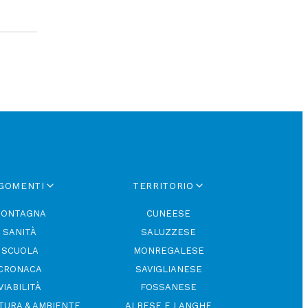
GOMENTI
TERRITORIO
ONTAGNA
CUNEESE
SANITÀ
SALUZZESE
SCUOLA
MONREGALESE
CRONACA
SAVIGLIANESE
VIABILITÀ
FOSSANESE
TURA & AMBIENTE
ALBESE E LANGHE