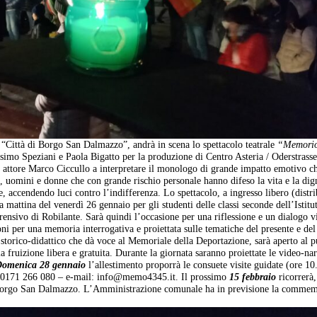
o “Città di Borgo San Dalmazzo”, andrà in scena lo spettacolo teatrale
“Memorio
imo Speziani e Paola Bigatto per la produzione di Centro Asteria / Oderstrasse
e attore Marco Ciccullo a interpretare il monologo di grande impatto emotivo c
i, uomini e donne che con grande rischio personale hanno difeso la vita e la dig
ie, accendendo luci contro l’indifferenza. Lo spettacolo, a ingresso libero (distr
 la mattina del venerdì 26 gennaio per gli studenti delle classi seconde dell’Istitu
sivo di Robilante. Sarà quindi l’occasione per una riflessione e un dialogo v
oni per una memoria interrogativa e proiettata sulle tematiche del presente e del
rico-didattico che dà voce al Memoriale della Deportazione, sarà aperto al p
la fruizione libera e gratuita. Durante la giornata saranno proiettate le video-na
omenica 28 gennaio
l’allestimento proporrà le consuete visite guidate (ore 10
el. 0171 266 080 – e-mail: info@memo4345.it. Il prossimo
15 febbraio
ricorrerà,
a Borgo San Dalmazzo. L’Amministrazione comunale ha in previsione la comme