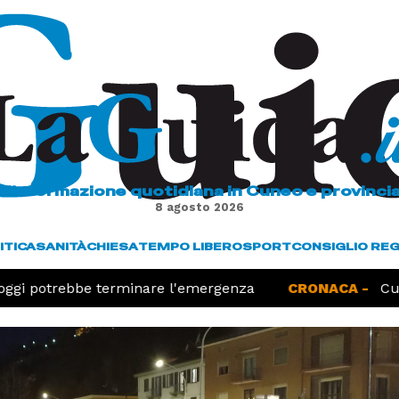
L'informazione quotidiana in Cuneo e provinci
8 agosto 2026
ITICA
SANITÀ
CHIESA
TEMPO LIBERO
SPORT
CONSIGLIO RE
gi potrebbe terminare l'emergenza
CRONACA -
Cuneo, c