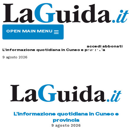
OPEN MAIN MENU
HOME
CONTATTI
accedi
abbonati
L'informazione quotidiana in Cuneo e provincia
9 agosto 2026
L'informazione quotidiana in Cuneo e
provincia
9 agosto 2026