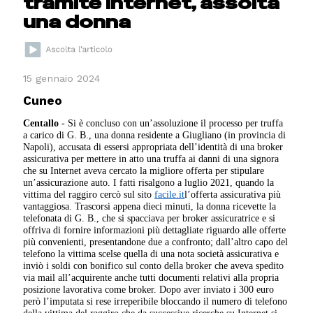
tramite Internet, assolta
una donna
15 gennaio 2024
Cuneo
Centallo
- Si è concluso con un’assoluzione il processo per truffa
a carico di G. B., una donna residente a Giugliano (in provincia di
Napoli), accusata di essersi appropriata dell’identità di una broker
assicurativa per mettere in atto una truffa ai danni di una signora
che su Internet aveva cercato la migliore offerta per stipulare
un’assicurazione auto. I fatti risalgono a luglio 2021, quando la
vittima del raggiro cercò sul sito
facile.it
l’offerta assicurativa più
vantaggiosa. Trascorsi appena dieci minuti, la donna ricevette la
telefonata di G. B., che si spacciava per broker assicuratrice e si
offriva di fornire informazioni più dettagliate riguardo alle offerte
più convenienti, presentandone due a confronto; dall’altro capo del
telefono la vittima scelse quella di una nota società assicurativa e
inviò i soldi con bonifico sul conto della broker che aveva spedito
via mail all’acquirente anche tutti documenti relativi alla propria
posizione lavorativa come broker. Dopo aver inviato i 300 euro
però l’imputata si rese irreperibile bloccando il numero di telefono
della vittima del raggiro che da successive ricerche su Internet si