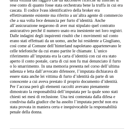
rese conto di quanto fosse stata orchestrata bene la truffa in cui era
cascata. Il codice Ivass identificativo della broker era
effettivamente esistente ma riferito a un’altra agente di commercio
che a sua volta fece denuncia per furto d’identità. Anche
all’assicurazione negarono di aver mai stipulato quel contratto
assicurativo perché il numero usato era inesistente nei loro registri.
Dalle indagini degli inquirenti risultò che i movimenti sul conto
erano stati effettuati da un uomo, anche lui residente a Giugliano,
così come al Comune dell’hinterland napoletano appartenevano le
celle telefoniche da cui erano partite le chiamate. L’unico
riferimento all’imputata era la carta d’identità con cui era stato
aperto il conto postale, carta di cui non fu mai denunciato il furto
o lo smarrimento. In una memoria presenta nel corso dell’ultima
udienza e letta dall’avvocato difensore, l’imputata dichiarava di
essere stata anche lei vittima di furto d’identità da parte di un
conoscente a cui aveva prestato il proprio documento d’identità.
Per l’accusa però gli elementi raccolti avevano pienamente
dimostrato la responsabilità dell’imputata per la quale sono stati
chiesti sei mesi di reclusione. Una tesi contestata dalla difesa e
condivisa dalla giudice che ha assolto l’imputata perché non era
stata provata in maniera certa e inequivocabile la responsabilità
penale della donna.