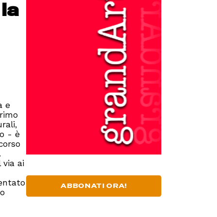
la
a e
primo
rali,
o - è
rcorso
.
 via ai
sentato
ABBONATI ORA!
no