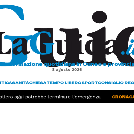
L'informazione quotidiana in Cuneo e provinci
8 agosto 2026
ITICA
SANITÀ
CHIESA
TEMPO LIBERO
SPORT
CONSIGLIO RE
icottero oggi potrebbe terminare l'emergenza
CRONACA 