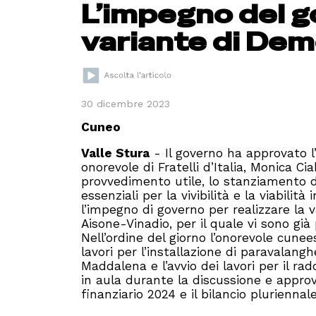
L’impegno del g
variante di De
30 dicembre 2023
Cuneo
Valle Stura
- Il governo ha approvato l
onorevole di Fratelli d’Italia, Monica C
provvedimento utile, lo stanziamento dei
essenziali per
la vivibilit
à e la viabilità i
l’impegno di governo per realizzare la v
Aisone-Vinadio, per il quale vi sono gi
à
Nell’ordine del giorno l’onorevole cunee
lavori per l’installazione di paravalangh
Maddalena e l’avvio dei lavori per il r
in aula durante la discussione e approv
finanziario 2024 e il bilancio pluriennal