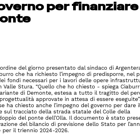
overno per finanziare 
monte
’ordine del giorno presentato dal sindaco di Argenter
iaburro che ha richiesto l’impegno di predisporre, nel 
 fondi necessari per i lavori delle opere infrastruttu
n
Valle Stura. “Quello che ho chiesto - spiega Ciaburr
ariante di Demonte, estesa a tutto il tragitto del pe
progettualit
à
approvate in attesa di essere eseguite”
se ha chiesto anche l’impegno del governo per dare il
e sul tracciato della strada statale del Colle della
addoppio del ponte dell’Olla. Il documento è stato pre
azione del bilancio di previsione dello Stato per l’an
e per il triennio 2024-2026.