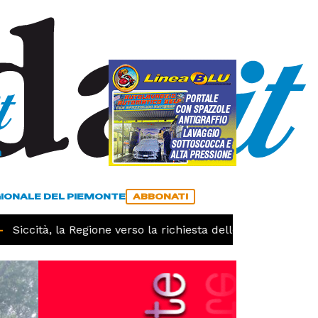
a
ACCEDI
ABBONATI
GIONALE DEL PIEMONTE
ABBONATI
ccità, la Regione verso la richiesta dello stato di calamità