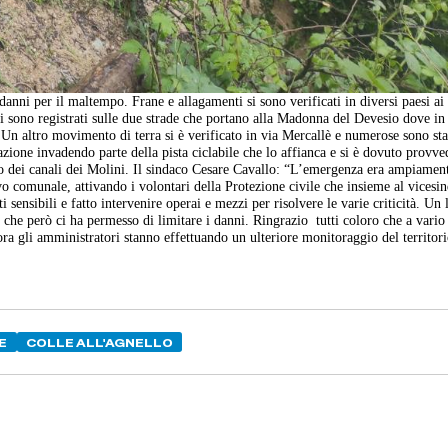
 danni per il maltempo. Frane e allagamenti si sono verificati in diversi paesi ai
 sono registrati sulle due strade che portano alla Madonna del Devesio dove in
. Un altro movimento di terra si è verificato in via Mercallè e numerose sono sta
zione invadendo parte della pista ciclabile che lo affianca e si è dovuto provve
llo dei canali dei Molini. Il sindaco Cesare Cavallo: “L’emergenza era ampiamen
o comunale, attivando i volontari della Protezione civile che insieme al vicesi
ensibili e fatto intervenire operai e mezzi per risolvere le varie criticità. Un 
che però ci ha permesso di limitare i danni. Ringrazio tutti coloro che a vario t
ra gli amministratori stanno effettuando un ulteriore monitoraggio del territor
E
COLLE ALL'AGNELLO