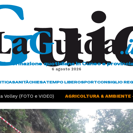
L'informazione quotidiana in Cuneo e provinci
6 agosto 2026
ITICA
SANITÀ
CHIESA
TEMPO LIBERO
SPORT
CONSIGLIO RE
olley (FOTO e VIDEO)
AGRICOLTURA & AMBIENTE -
Si