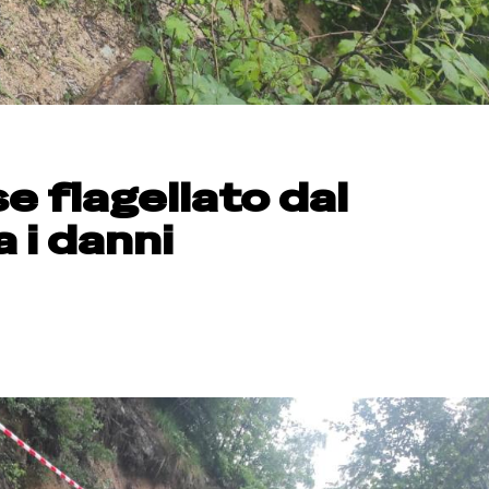
se flagellato dal
 i danni