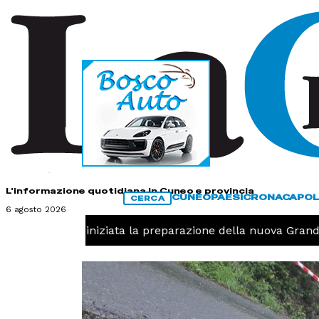
HOME
CONTATTI
L'informazione quotidiana in Cuneo e provincia
CUNEO
PAESI
CRONACA
POL
CERCA
6 agosto 2026
Pallavolo, iniziata la preparazione della nuova Granda V