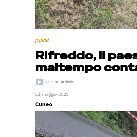
paesi
Rifreddo, il pae
maltempo conta
22 maggio 2023
Cuneo