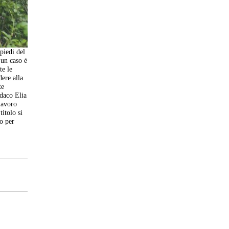
 piedi del
 un caso è
te le
dere alla
te
ndaco Elia
lavoro
itolo si
io per