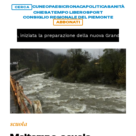
CUNEO
PAESI
CRONACA
POLITICA
SANITÀ
CERCA
CHIESA
TEMPO LIBERO
SPORT
CONSIGLIO REGIONALE DEL PIEMONTE
ABBONATI
lavolo, iniziata la preparazione della nuova Granda Volle
scuola