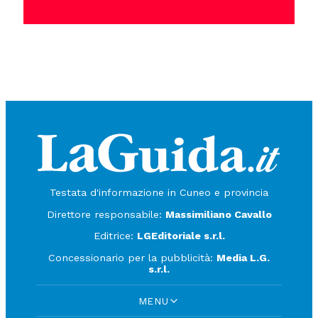
Testata d'informazione in Cuneo e provincia
Direttore responsabile:
Massimiliano Cavallo
Editrice:
LGEditoriale s.r.l.
Concessionario per la pubblicità:
Media L.G.
s.r.l.
MENU