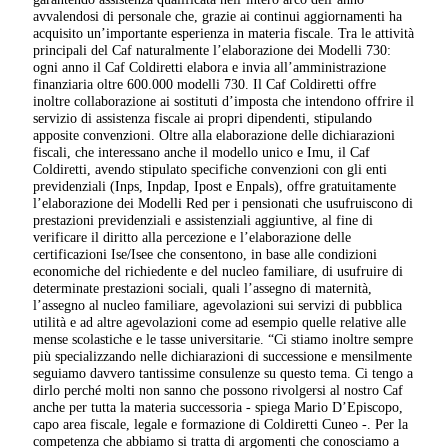
avvalendosi di personale che, grazie ai continui aggiornamenti ha
acquisito un’importante esperienza in materia fiscale. Tra le attività
principali del Caf naturalmente l’elaborazione dei Modelli 730:
ogni anno il Caf Coldiretti elabora e invia all’amministrazione
finanziaria oltre 600.000 modelli 730. Il Caf Coldiretti offre
inoltre collaborazione ai sostituti d’imposta che intendono offrire il
servizio di assistenza fiscale ai propri dipendenti, stipulando
apposite convenzioni. Oltre alla elaborazione delle dichiarazioni
fiscali, che interessano anche il modello unico e Imu, il Caf
Coldiretti, avendo stipulato specifiche convenzioni con gli enti
previdenziali (Inps, Inpdap, Ipost e Enpals), offre gratuitamente
l’elaborazione dei Modelli Red per i pensionati che usufruiscono di
prestazioni previdenziali e assistenziali aggiuntive, al fine di
verificare il diritto alla percezione e l’elaborazione delle
certificazioni Ise/Isee che consentono, in base alle condizioni
economiche del richiedente e del nucleo familiare, di usufruire di
determinate prestazioni sociali, quali l’assegno di maternità,
l’assegno al nucleo familiare, agevolazioni sui servizi di pubblica
utilità e ad altre agevolazioni come ad esempio quelle relative alle
mense scolastiche e le tasse universitarie. “Ci stiamo inoltre sempre
più specializzando nelle dichiarazioni di successione e mensilmente
seguiamo davvero tantissime consulenze su questo tema. Ci tengo a
dirlo perché molti non sanno che possono rivolgersi al nostro Caf
anche per tutta la materia successoria - spiega Mario D’Episcopo,
capo area fiscale, legale e formazione di Coldiretti Cuneo -. Per la
competenza che abbiamo si tratta di argomenti che conosciamo a