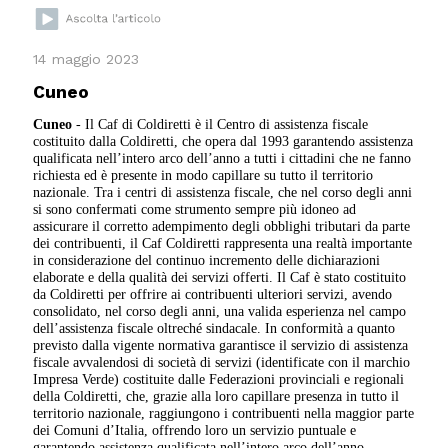
14 maggio 2023
Cuneo
Cuneo
- Il Caf di Coldiretti è il Centro di assistenza fiscale
costituito dalla Coldiretti, che opera dal 1993 garantendo assistenza
qualificata nell’intero arco dell’anno a tutti i cittadini che ne fanno
richiesta ed è presente in modo capillare su tutto il territorio
nazionale. Tra i centri di assistenza fiscale, che nel corso degli anni
si sono confermati come strumento sempre più idoneo ad
assicurare il corretto adempimento degli obblighi tributari da parte
dei contribuenti, il Caf Coldiretti rappresenta una realtà importante
in considerazione del continuo incremento delle dichiarazioni
elaborate e della qualità dei servizi offerti. Il Caf è stato costituito
da Coldiretti per offrire ai contribuenti ulteriori servizi, avendo
consolidato, nel corso degli anni, una valida esperienza nel campo
dell’assistenza fiscale oltreché sindacale. In conformità a quanto
previsto dalla vigente normativa garantisce il servizio di assistenza
fiscale avvalendosi di società di servizi (identificate con il marchio
Impresa Verde) costituite dalle Federazioni provinciali e regionali
della Coldiretti, che, grazie alla loro capillare presenza in tutto il
territorio nazionale, raggiungono i contribuenti nella maggior parte
dei Comuni d’Italia, offrendo loro un servizio puntuale e
garantendo assistenza qualificata nell’intero arco dell’anno