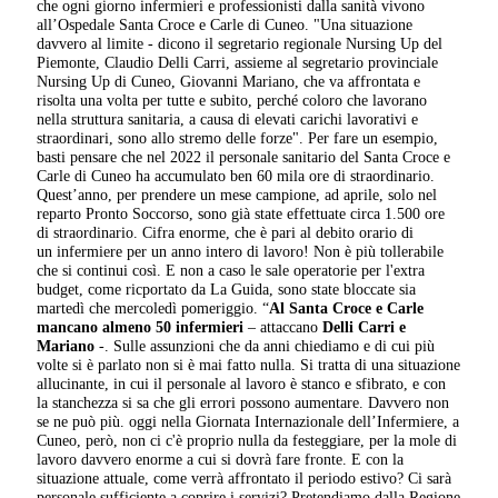
che ogni giorno infermieri e professionisti dalla sanità vivono
all’Ospedale Santa Croce e Carle di Cuneo. "Una situazione
davvero al limite - dicono il segretario regionale Nursing Up del
Piemonte, Claudio Delli Carri, assieme al segretario provinciale
Nursing Up di Cuneo, Giovanni Mariano, che va affrontata e
risolta una volta per tutte e subito, perché coloro che lavorano
nella struttura sanitaria, a causa di elevati carichi lavorativi e
straordinari, sono allo stremo delle forze". Per fare un esempio,
basti pensare che nel 2022 il personale sanitario del Santa Croce e
Carle di Cuneo ha accumulato ben 60 mila ore di straordinario.
Quest’anno, per prendere un mese campione, ad aprile, solo nel
reparto Pronto Soccorso, sono già state effettuate circa 1.500 ore
di straordinario. Cifra enorme, che è pari al debito orario di
un infermiere per un anno intero di lavoro! Non è più tollerabile
che si continui così. E non a caso le sale operatorie per l'extra
budget, come ricportato da La Guida, sono state bloccate sia
martedì che mercoledì pomeriggio. “
Al Santa Croce e Carle
mancano almeno 50 infermieri
– attaccano
Delli Carri e
Mariano
-. Sulle assunzioni che da anni chiediamo e di cui più
volte si è parlato non si è mai fatto nulla. Si tratta di una situazione
allucinante, in cui il personale al lavoro è stanco e sfibrato, e con
la stanchezza si sa che gli errori possono aumentare. Davvero non
se ne può più. oggi nella Giornata Internazionale dell’Infermiere, a
Cuneo, però, non ci c'è proprio nulla da festeggiare, per la mole di
lavoro davvero enorme a cui si dovrà fare fronte. E con la
situazione attuale, come verrà affrontato il periodo estivo? Ci sarà
personale sufficiente a coprire i servizi? Pretendiamo dalla Regione