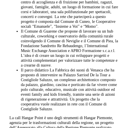
centro di accoglienza e di fruizione per bambini, ragazzi,
giovani, famiglie, adulti, un luogo di formazione in cui fare
corsi e laboratori, una sala polifunzionale per spettacoli,
concerti e convegni. La rete che parteciperà a questo
progetto è composta dal Comune di Cuneo, le Cooperative
sociali “Emanuele”, “Insieme a Voi” e “Momo”.
Il Comune di Guarene che propone di lavorare su un hub
culturale, coworking e osservatorio della comunità rurale
coinvolgendo il Comune di Neviglie e il Comune di Piea, la
Fondazione Sandretto Re Rebaudengo, l’International
Music Exchange Association e APRO Formazione s.c.a.r.l.
L’idea è di creare un luogo in cui sviluppare progetti e
attività complementari per valorizzare tutte le competenze e
a crearne di nuove.
Il parco didattico La Fabbrica dei suoni di Venasca che ha
proposto di intervenire su Palazzo Sarriod De la Tour a
Costigliole Saluzzo, un complesso architettonico composto
da palazzo, giardino, cascina e porticato da far vivere come
polo culturale, educativo, musicale con attività outdoor ed
eventi family and kids friendly, tramite una serie di azioni
di rigenerazione e attrattività. Un progetto che la
cooperativa vuole realizzare in rete con il Comune di
Costigliole Saluzzo.
La call Hangar Point è uno degli strumenti di Hangar Piemonte,
agenzia per le trasformazioni culturali della regione, un progetto
dell’Assessorato alla Cultura della Regione Piemonte realizzato