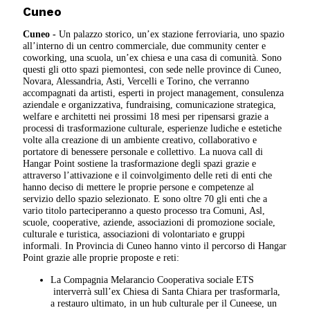
Cuneo
Cuneo -
Un palazzo storico, un’ex stazione ferroviaria, uno spazio
all’interno di un centro commerciale, due community center e
coworking, una scuola, un’ex chiesa e una casa di comunità. Sono
questi gli otto spazi piemontesi, con sede nelle province di Cuneo,
Novara, Alessandria, Asti, Vercelli e Torino, che verranno
accompagnati da artisti, esperti in project management, consulenza
aziendale e organizzativa, fundraising, comunicazione strategica,
welfare e architetti nei prossimi 18 mesi per ripensarsi grazie a
processi di trasformazione culturale, esperienze ludiche e estetiche
volte alla creazione di un ambiente creativo, collaborativo e
portatore di benessere personale e collettivo. La nuova call di
Hangar Point sostiene la trasformazione degli spazi grazie e
attraverso l’attivazione e il coinvolgimento delle reti di enti che
hanno deciso di mettere le proprie persone e competenze al
servizio dello spazio selezionato. E sono oltre 70 gli enti che a
vario titolo parteciperanno a questo processo tra Comuni, Asl,
scuole, cooperative, aziende, associazioni di promozione sociale,
culturale e turistica, associazioni di volontariato e gruppi
informali. In Provincia di Cuneo hanno vinto il percorso di Hangar
Point grazie alle proprie proposte e reti:
La Compagnia Melarancio Cooperativa sociale ETS
interverrà sull’ex Chiesa di Santa Chiara per trasformarla,
a restauro ultimato, in un hub culturale per il Cuneese, un