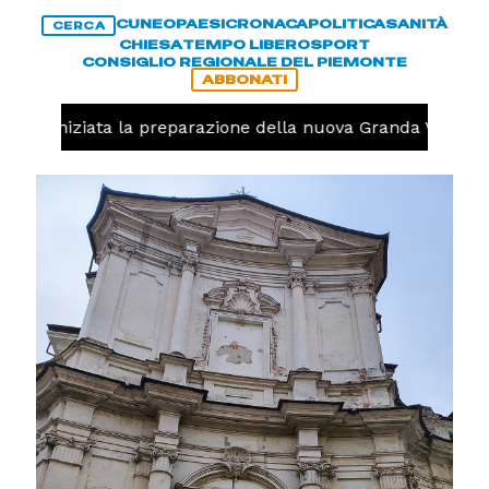
CUNEO
PAESI
CRONACA
POLITICA
SANITÀ
CERCA
CHIESA
TEMPO LIBERO
SPORT
CONSIGLIO REGIONALE DEL PIEMONTE
ABBONATI
volo, iniziata la preparazione della nuova Granda Volley (