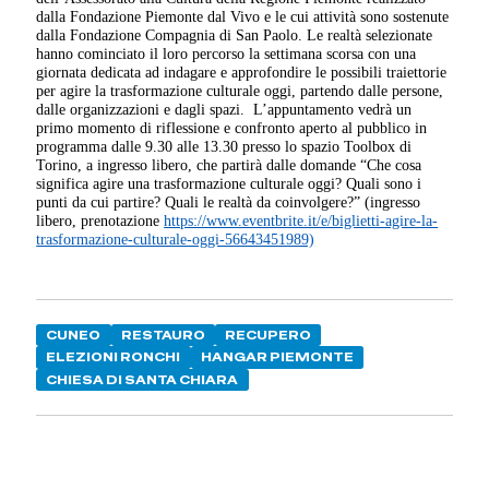
dalla Fondazione Piemonte dal Vivo e le cui attività sono sostenute
dalla Fondazione Compagnia di San Paolo. Le realtà selezionate
hanno cominciato il loro percorso la settimana scorsa con una
giornata dedicata ad indagare e approfondire le possibili traiettorie
per agire la trasformazione culturale oggi, partendo dalle persone,
dalle organizzazioni e dagli spazi. L’appuntamento vedrà un
primo momento di riflessione e confronto aperto al pubblico in
programma dalle 9.30 alle 13.30 presso lo spazio Toolbox di
Torino, a ingresso libero, che partirà dalle domande “Che cosa
significa agire una trasformazione culturale oggi? Quali sono i
punti da cui partire? Quali le realtà da coinvolgere?” (ingresso
libero, prenotazione
https://www.eventbrite.it/e/biglietti-agire-la-
trasformazione-culturale-oggi-56643451989)
CUNEO
RESTAURO
RECUPERO
ELEZIONI RONCHI
HANGAR PIEMONTE
CHIESA DI SANTA CHIARA