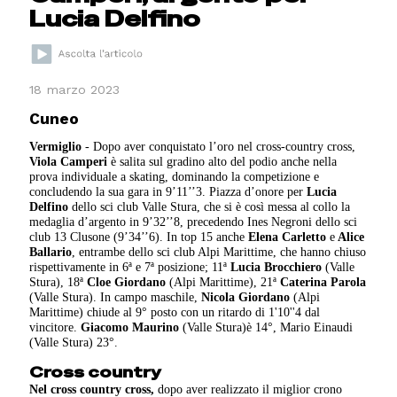
Lucia Delfino
18 marzo 2023
Cuneo
Vermiglio
- Dopo aver conquistato l’oro nel cross-country cross,
Viola Camperi
è salita sul gradino alto del podio anche nella
prova individuale a skating, dominando la competizione e
concludendo la sua gara in 9’11’’3. Piazza d’onore per
Lucia
Delfino
dello sci club Valle Stura, che si è così messa al collo la
medaglia d’argento in 9’32’’8, precedendo Ines Negroni dello sci
club 13 Clusone (9’34’’6). In top 15 anche
Elena Carletto
e
Alice
Ballario
, entrambe dello sci club Alpi Marittime, che hanno chiuso
rispettivamente in 6ª e 7ª posizione; 11ª
Lucia Brocchiero
(Valle
Stura), 18ª
Cloe Giordano
(Alpi Marittime), 21ª
Caterina Parola
(Valle Stura). In campo maschile,
Nicola Giordano
(Alpi
Marittime) chiude al 9° posto con un ritardo di 1'10''4 dal
vincitore.
Giacomo Maurino
(Valle Stura)è 14°, Mario Einaudi
(Valle Stura) 23°.
Cross country
Nel cross country cross,
dopo aver realizzato il miglior crono