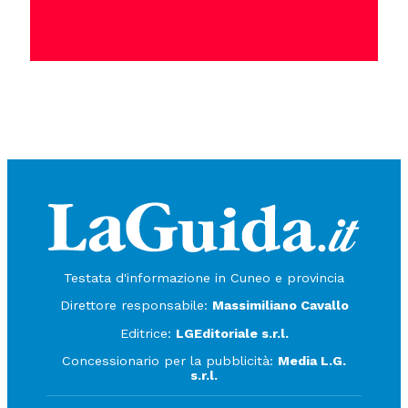
Testata d'informazione in Cuneo e provincia
Direttore responsabile:
Massimiliano Cavallo
Editrice:
LGEditoriale s.r.l.
Concessionario per la pubblicità:
Media L.G.
s.r.l.