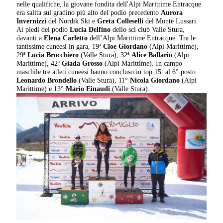
nelle qualifiche, la giovane fondita dell'Alpi Marittime Entracque
era salita sul gradino più alto del podio precedento
Aurora
Invernizzi
del Nordik Ski e
Greta Colleselli
del Monte Lussari.
Ai piedi del podio
Lucia Delfino
dello sci club Valle Stura,
davanti a
Elena Carletto
dell’Alpi Marittime Entracque. Tra le
tantissime cuneesi in gara, 19ª
Cloe Giordano
(Alpi Marittime),
29ª
Lucia Brocchiero
(Valle Stura), 32ª
Alice Ballario
(Alpi
Marittime), 42ª
Giada Grosso
(Alpi Marittime). In campo
maschile tre atleti cuneesi hanno concluso in top 15: al 6° posto
Leonardo Brondello
(Valle Stura), 11°
Nicola Giordano
(Alpi
Marittime) e 13°
Mario Einaudi
(Valle Stura).