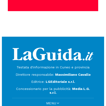
Testata d'informazione in Cuneo e provincia
Direttore responsabile:
Massimiliano Cavallo
Editrice:
LGEditoriale s.r.l.
Concessionario per la pubblicità:
Media L.G.
s.r.l.
MENU