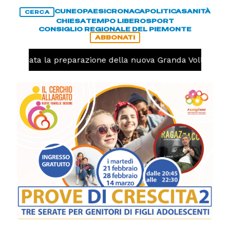
CUNEO
PAESI
CRONACA
POLITICA
SANITÀ
CERCA
CHIESA
TEMPO LIBERO
SPORT
CONSIGLIO REGIONALE DEL PIEMONTE
ABBONATI
o, iniziata la preparazione della nuova Granda Volley (FO