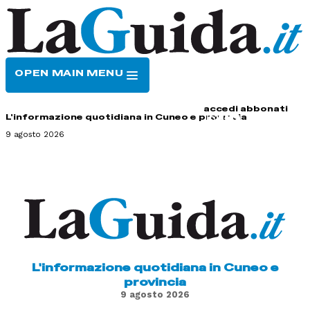
OPEN MAIN MENU
HOME
CONTATTI
accedi
abbonati
L'informazione quotidiana in Cuneo e provincia
9 agosto 2026
L'informazione quotidiana in Cuneo e
provincia
9 agosto 2026