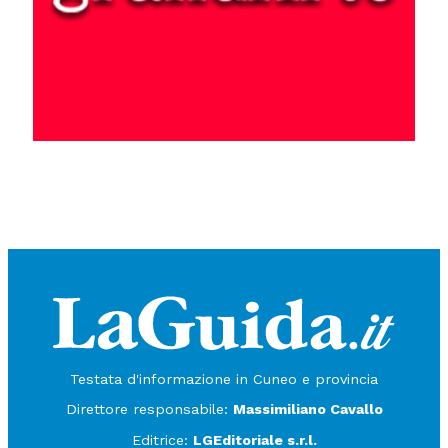
Testata d'informazione in Cuneo e provincia
Direttore responsabile:
Massimiliano Cavallo
Editrice:
LGEditoriale s.r.l.