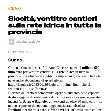
cuneo
Siccità, ventitre cantieri
sulla rete idrica in tutta la
provincia
01 marzo 2023
Cuneo
Cuneo -
Contro la
siccità
, l’Ato4 Cuneese stanzia
1 milione 600
mila
euro per ventitre cantieri sulla
rete idrica
in tutta la
provincia. La situazione è inbfattis empre più grave e non basta la
neve anche abbondante di qyesti giorni,
https://laguida.it/2023/02/26/laghi-al-minimo-fiumi-che-si-
seccano-e-po-in-sofferenza/
L’elenco dei cantieri comprende: opere di aumento della capacità
di stoccaggio e di sostituzione di tratti di rete che causano perdite
ingenti (a
Barge e Bagnolo
, 2 interventi da oltre 90 mila euro); un
nuovo segmento di condotta, oggi considerata obsoleta, a
Dogliani
, per 90 mila euro, a
Mondovì
per 100 mila, sulla collina