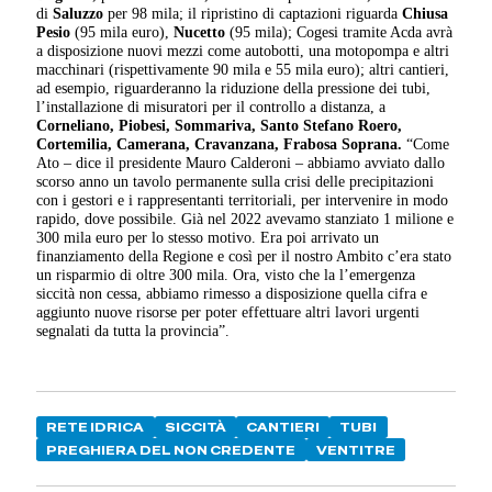
di
Saluzzo
per 98 mila; il ripristino di captazioni riguarda
Chiusa
Pesio
(95 mila euro),
Nucetto
(95 mila); Cogesi tramite Acda avrà
a disposizione nuovi mezzi come autobotti, una motopompa e altri
macchinari (rispettivamente 90 mila e 55 mila euro); altri cantieri,
ad esempio, riguarderanno la riduzione della pressione dei tubi,
l’installazione di misuratori per il controllo a distanza, a
Corneliano, Piobesi, Sommariva, Santo Stefano Roero,
Cortemilia, Camerana, Cravanzana, Frabosa Soprana.
“Come
Ato – dice il presidente Mauro Calderoni – abbiamo avviato dallo
scorso anno un tavolo permanente sulla crisi delle precipitazioni
con i gestori e i rappresentanti territoriali, per intervenire in modo
rapido, dove possibile. Già nel 2022 avevamo stanziato 1 milione e
300 mila euro per lo stesso motivo. Era poi arrivato un
finanziamento della Regione e così per il nostro Ambito c’era stato
un risparmio di oltre 300 mila. Ora, visto che la l’emergenza
siccità non cessa, abbiamo rimesso a disposizione quella cifra e
aggiunto nuove risorse per poter effettuare altri lavori urgenti
segnalati da tutta la provincia”.
RETE IDRICA
SICCITÀ
CANTIERI
TUBI
PREGHIERA DEL NON CREDENTE
VENTITRE