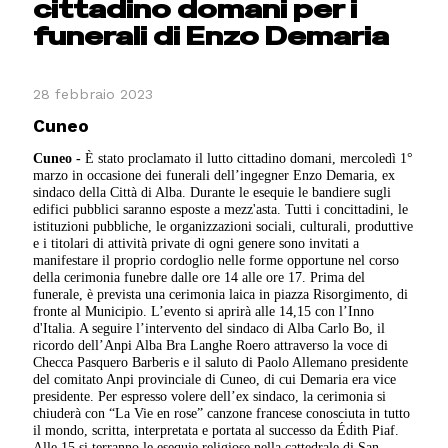
cittadino domani per i
funerali di Enzo Demaria
28 febbraio 2023
Cuneo
Cuneo -
È stato proclamato il lutto cittadino domani, mercoledì 1°
marzo in occasione dei funerali dell’ingegner Enzo Demaria, ex
sindaco della Città di Alba. Durante le esequie le bandiere sugli
edifici pubblici saranno esposte a mezz'asta. Tutti i concittadini, le
istituzioni pubbliche, le organizzazioni sociali, culturali, produttive
e i titolari di attività private di ogni genere sono invitati a
manifestare il proprio cordoglio nelle forme opportune nel corso
della cerimonia funebre dalle ore 14 alle ore 17. Prima del
funerale, è prevista una cerimonia laica in piazza Risorgimento, di
fronte al Municipio. L’evento si aprirà alle 14,15 con l’Inno
d'Italia. A seguire l’intervento del sindaco di Alba Carlo Bo, il
ricordo dell’Anpi Alba Bra Langhe Roero attraverso la voce di
Checca Pasquero Barberis e il saluto di Paolo Allemano presidente
del comitato Anpi provinciale di Cuneo, di cui Demaria era vice
presidente. Per espresso volere dell’ex sindaco, la cerimonia si
chiuderà con “La Vie en rose” canzone francese conosciuta in tutto
il mondo, scritta, interpretata e portata al successo da Édith Piaf.
Alle 15 si terranno le esequie religiose nella cattedrale di San