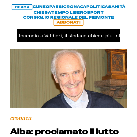
CUNEO
PAESI
CRONACA
POLITICA
SANITÀ
CERCA
CHIESA
TEMPO LIBERO
SPORT
CONSIGLIO REGIONALE DEL PIEMONTE
ABBONATI
ACA -
Incendio a Valdieri, il sindaco chiede più interventi 
cronaca
Alba: proclamato il lutto