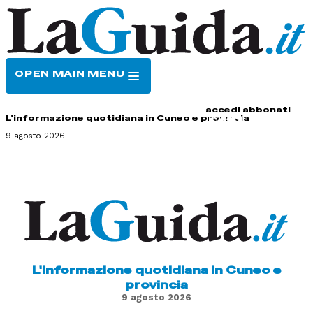
OPEN MAIN MENU
HOME
CONTATTI
accedi
abbonati
L'informazione quotidiana in Cuneo e provincia
9 agosto 2026
L'informazione quotidiana in Cuneo e
provincia
9 agosto 2026