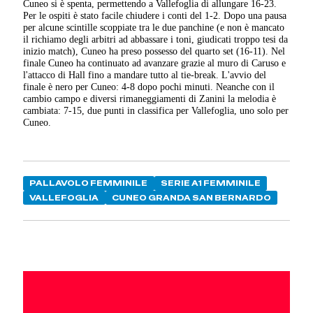
Cuneo si è spenta, permettendo a Vallefoglia di allungare 16-23.
Per le ospiti è stato facile chiudere i conti del 1-2. Dopo una pausa
per alcune scintille scoppiate tra le due panchine (e non è mancato
il richiamo degli arbitri ad abbassare i toni, giudicati troppo tesi da
inizio match), Cuneo ha preso possesso del quarto set (16-11). Nel
finale Cuneo ha continuato ad avanzare grazie al muro di Caruso e
l'attacco di Hall fino a mandare tutto al tie-break. L'avvio del
finale è nero per Cuneo: 4-8 dopo pochi minuti. Neanche con il
cambio campo e diversi rimaneggiamenti di Zanini la melodia è
cambiata: 7-15, due punti in classifica per Vallefoglia, uno solo per
Cuneo.
PALLAVOLO FEMMINILE
SERIE A1 FEMMINILE
VALLEFOGLIA
CUNEO GRANDA SAN BERNARDO