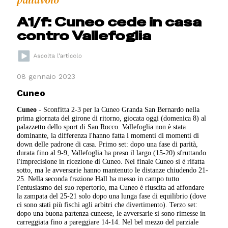
pallavolo
A1/f: Cuneo cede in casa
contro Vallefoglia
08 gennaio 2023
Cuneo
Cuneo
- Sconfitta 2-3 per la Cuneo Granda San Bernardo nella
prima giornata del girone di ritorno, giocata oggi (domenica 8) al
palazzetto dello sport di San Rocco. Vallefoglia non è stata
dominante, la differenza l'hanno fatta i momenti di momenti di
down delle padrone di casa. Primo set: dopo una fase di parità,
durata fino al 9-9, Vallefoglia ha preso il largo (15-20) sfruttando
l'imprecisione in ricezione di Cuneo. Nel finale Cuneo si è rifatta
sotto, ma le avversarie hanno mantenuto le distanze chiudendo 21-
25. Nella seconda frazione Hall ha messo in campo tutto
l'entusiasmo del suo repertorio, ma Cuneo è riuscita ad affondare
la zampata del 25-21 solo dopo una lunga fase di equilibrio (dove
ci sono stati più fischi agli arbitri che divertimento). Terzo set:
dopo una buona partenza cuneese, le avversarie si sono rimesse in
carreggiata fino a pareggiare 14-14. Nel bel mezzo del parziale