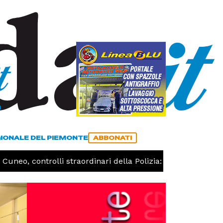
a
ACCEDI
ABBONATI
GIONALE DEL PIEMONTE
ABBONATI
neo, controlli straordinari della Polizia: 187 persone identif