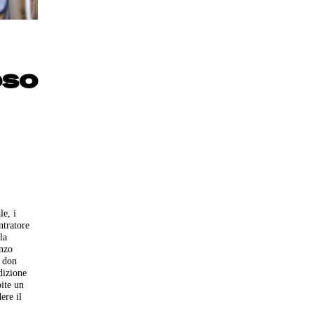
oso
le, i
ntratore
la
enzo
o don
dizione
ite un
ere il