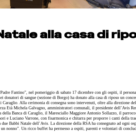
Natale alla casa di rip
Padre Fantino”, nel pomeriggio di sabato 17 dicembre con gli ospiti, il persona
 dei donatori di sangue (sezione di Borgo) ha donato alla casa di riposo un conce
i Caraglio. Alla cerimonia di consegna sono intervenuti, oltre alla direzione del
Terza Età Michela Galvagno, amministratori comunali, il presidente dell’Avis R
a della Banca di Caraglio, il Maresciallo Maggiore Antonio Sollazzo, il parroc
ri e Luciano Varrone, con fisarmonica e chitarra per proporre i canti della tra
 a due Babbi Natale dell’Avis. La direzione della RSA ha consegnato ad ogni osp
un nonno”. Un ricco buffet ha permesso a ospiti, parenti e volontari di conclud