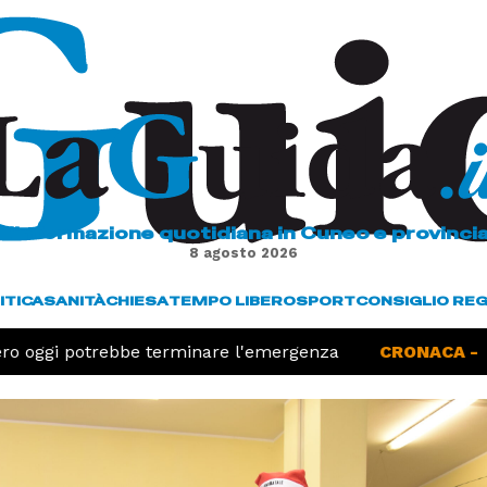
L'informazione quotidiana in Cuneo e provinci
8 agosto 2026
ITICA
SANITÀ
CHIESA
TEMPO LIBERO
SPORT
CONSIGLIO RE
ero oggi potrebbe terminare l'emergenza
CRONACA -
Cu