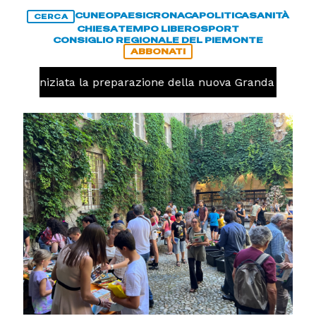
CUNEO
PAESI
CRONACA
POLITICA
SANITÀ
CERCA
CHIESA
TEMPO LIBERO
SPORT
CONSIGLIO REGIONALE DEL PIEMONTE
ABBONATI
avolo, iniziata la preparazione della nuova Granda Volley 