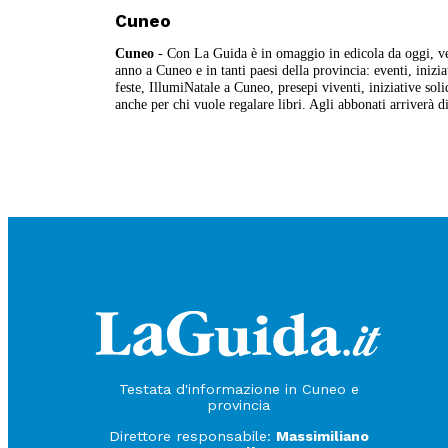
Cuneo
Cuneo
- Con La Guida è in omaggio in edicola da oggi, ven
anno a Cuneo e in tanti paesi della provincia: eventi, inizi
feste, IllumiNatale a Cuneo, presepi viventi, iniziative solid
anche per chi vuole regalare libri. Agli abbonati arriverà d
Testata d'informazione in Cuneo e
provincia
Direttore responsabile:
Massimiliano