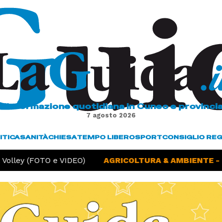
L'informazione quotidiana in Cuneo e provinci
7 agosto 2026
ITICA
SANITÀ
CHIESA
TEMPO LIBERO
SPORT
CONSIGLIO RE
lley (FOTO e VIDEO)
AGRICOLTURA & AMBIENTE -
Sic