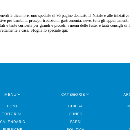
erdì 2 dicembre, uno speciale di 96 pagine dedicato al Natale e alle iniziative 
ative per bambini, presepi, tradizioni, gastronomia, neve. tutti gli appuntamenti 
ali e tante curiosità per grandi e piccoli, i menu delle feste, e tanti consigli di l
irettamente a casa. Sfoglia lo speciale qui:
MENU
CATEGORIE
AR
HOME
CHIESA
M
EDITORIALI
CUNEO
CALENDARIO
PAESI
RUBRICHE
POLITICA