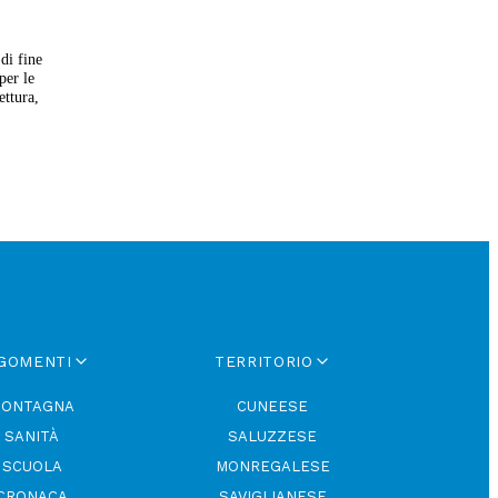
di fine
per le
ettura,
GOMENTI
TERRITORIO
ONTAGNA
CUNEESE
SANITÀ
SALUZZESE
SCUOLA
MONREGALESE
CRONACA
SAVIGLIANESE