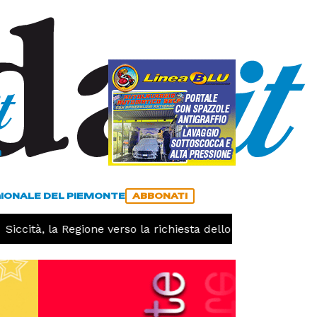
a
ACCEDI
ABBONATI
GIONALE DEL PIEMONTE
ABBONATI
cità, la Regione verso la richiesta dello stato di calamità 